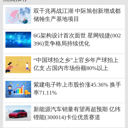
双千兆再战江湖 中际旭创新增成都
储翰生产基地项目
6G架构设计首次面世 星网锐捷(002
396)竞争格局持续优化
“中国球拍之乡”上官乡年产球拍上
亿支 占国内市场份额80%以上
紫建电子昨上市股价涨45.36% 换手
率71.11%
新能源汽车销量有望再超预期 亿纬
锂能(300014)卡位优质赛道