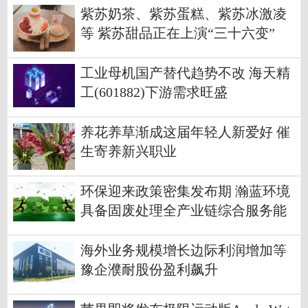
紫苏奶茶、紫苏蛋糕、紫苏冰激凌
等 紫苏甜品正在上演“三十六变”
工业母机国产替代趋势不改 海天精
工(601882)下游需求旺盛
养花养草渐成这届年轻人新爱好 催
生寄养新兴职业
环保迎来政策密集发布期 瀚蓝环境
具备固废处理全产业链综合服务能
力
海外业务规模增长边际利润增加等
豫企濮耐股份盈利飙升