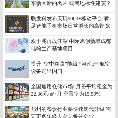
东新区新的名片 或者地标性建筑？
联发科发布天玑9000+移动平台 满
足智能手机市场日益增长的高带宽
需求
双千兆再战江湖 中际旭创新增成都
储翰生产基地项目
提升“空中丝路”能级 “河南造”航空
设备走出国门
全国通用仓储市场5月份平均租金为
22.36元/㎡·月 空置率为15.50%
郑州的餐饮行业要快速迭代升级 需
要更多年轻人参与餐饮创业