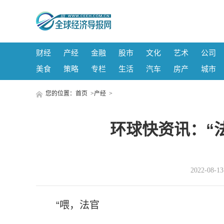
财经
产经
金融
股市
文化
艺术
公司
美食
策略
专栏
生活
汽车
房产
城市
您的位置：
首页
>
产经
>
环球快资讯：“
2022-08-
“喂，法官