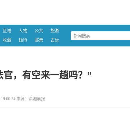
区域
人物
公共
旅游
收藏
钱币
邮票
古玩
法官，有空来一趟吗？”
13 19:00:54 来源：潇湘晨报