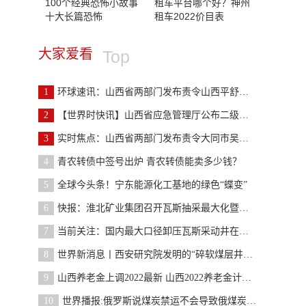
100个经典恐怖小故事
租车平台哪个好？神州
十大长篇恐怖
租车2022价目表
大家爱看
Top
1
环球速讯：山西省两部门发布责令山西平舒煤业有限公
2
【世界时快讯】山西省应急管理厅公布二级安全生产标
3
实时焦点：山西省两部门发布责令大同市吴官屯煤业有
4
青农转债中签号出炉 青农转债能卖多少钱？
5
全球今头条！宁东能源化工基地的绿色“蝶变”
6
快报：淮北矿业集团召开瓦斯抽采最大化暨地面水平井
7
当前关注：国内最大口径卸压瓦斯采动井在杨柳矿再创
8
世界新消息丨西安研究院发明的“碎软煤层井下递进式
9
山西养老金上调2022最新 山西2022养老金计发基数
10
世界播报:俄罗斯说煤炭禁运不会导致俄煤炭出口严重