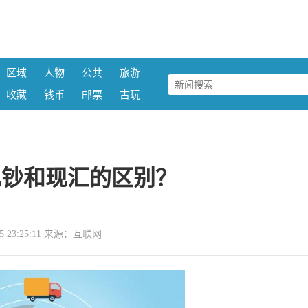
区域
人物
公共
旅游
收藏
钱币
邮票
古玩
现钞和现汇的区别？
-15 23:25:11 来源：互联网