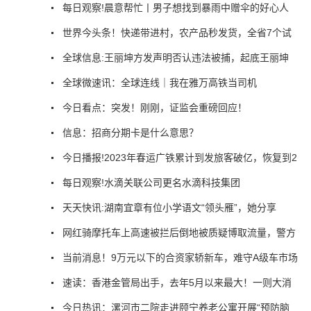
每日观察!晨意帮忙丨男子想找到暴雨中赠伞的好心人
世界今头条！快递带进村，农产品秒发货，全省7个试
全球信息:王丽坤方发声明否认违法被捕，起底王丽坤
全球微速讯：全球连线｜我在雅万高铁当司机
今日看点：突发！刚刚，证监会重磅回应！
信息：招商分期卡是什么意思？
今日播报!2023年春运广铁累计到发旅客破亿，恢复到2
每日观察!水滴关联公司更名水滴科技集团
天天快讯:湖南宜章有位小学语文“领头雁”，她分享
网红骑摩托车上高速被拦后倒地被质疑博取流量，警方
当前消息！9万元以下的合资家轿新车，难守A级车市场
速读：香港金管局出手，去年5月以来最大！一则大消
今日热讯：漯河市二院走进颐宁养老公寓开展“预防脑