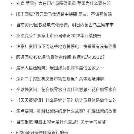
外媒:苹果扩大在印产量障碍重重 苹果为什么要在印
顺丰回应7万元爱马仕运输中烧毁 网友：不该照价赔
当前资讯!因铁路电气化改造，明日内蒙古乌兰察布市
业绩变脸？多家上市公司修正2022年业绩预告
注意！贵阳市下周这些地方将停电！快看看有没有你家
圆通回应45亿条信息泄露传闻 数据包达435GB？
最高人民检察院：我国成为犯罪率最低国家之一
深圳二手挖掘机交易市场在哪里？具体地址详解
全球快资讯：花自飘零水自流什么意思？花自飘零水自
【天天报资讯】什么是统计员？统计员具体是做什么的
焦点要闻：孔融让梨讲的是什么故事？孔融让梨的故事
当前报道:电脑上的sn是什么意思？关于sn的解答
623058开头是哪家银行的卡