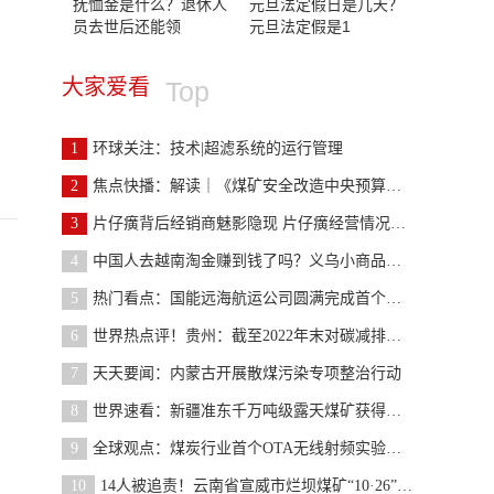
抚恤金是什么？退休人
元旦法定假日是几天？
员去世后还能领
元旦法定假是1
大家爱看
Top
1
环球关注：技术|超滤系统的运行管理
2
焦点快播：解读｜《煤矿安全改造中央预算内投资专项
3
片仔癀背后经销商魅影隐现 片仔癀经营情况怎么样？
4
中国人去越南淘金赚到钱了吗？义乌小商品拿到越南卖
5
热门看点：国能远海航运公司圆满完成首个澳大利亚进
6
世界热点评！贵州：截至2022年末对碳减排、煤炭清洁
7
天天要闻：内蒙古开展散煤污染专项整治行动
8
世界速看：新疆准东千万吨级露天煤矿获得核准
9
全球观点：煤炭行业首个OTA无线射频实验室建成
10
14人被追责！云南省宣威市烂坝煤矿“10·26”瞒报事