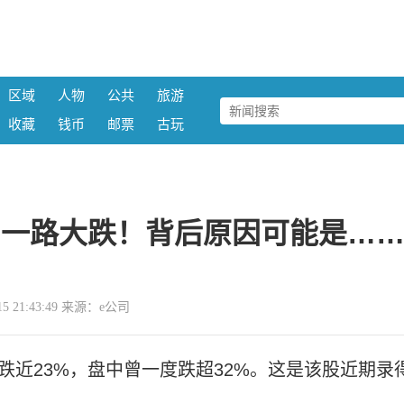
区域
人物
公共
旅游
收藏
钱币
邮票
古玩
司一路大跌！背后原因可能是…
-15 21:43:49 来源：e公司
大跌近23%，盘中曾一度跌超32%。这是该股近期录