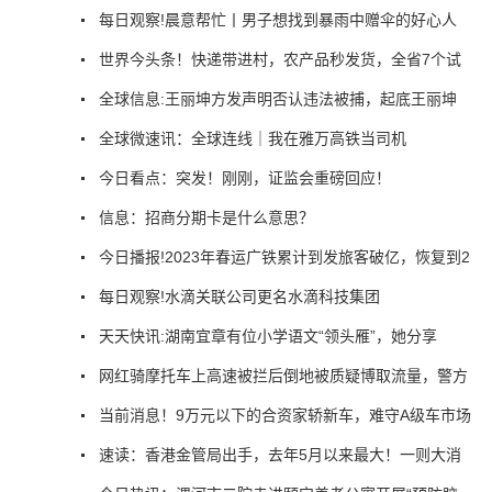
每日观察!晨意帮忙丨男子想找到暴雨中赠伞的好心人
世界今头条！快递带进村，农产品秒发货，全省7个试
全球信息:王丽坤方发声明否认违法被捕，起底王丽坤
全球微速讯：全球连线｜我在雅万高铁当司机
今日看点：突发！刚刚，证监会重磅回应！
信息：招商分期卡是什么意思？
今日播报!2023年春运广铁累计到发旅客破亿，恢复到2
每日观察!水滴关联公司更名水滴科技集团
天天快讯:湖南宜章有位小学语文“领头雁”，她分享
网红骑摩托车上高速被拦后倒地被质疑博取流量，警方
当前消息！9万元以下的合资家轿新车，难守A级车市场
速读：香港金管局出手，去年5月以来最大！一则大消