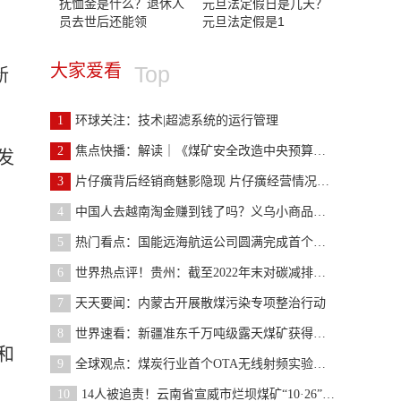
抚恤金是什么？退休人
元旦法定假日是几天？
员去世后还能领
元旦法定假是1
大家爱看
Top
新
1
环球关注：技术|超滤系统的运行管理
2
焦点快播：解读｜《煤矿安全改造中央预算内投资专项
发
3
片仔癀背后经销商魅影隐现 片仔癀经营情况怎么样？
4
中国人去越南淘金赚到钱了吗？义乌小商品拿到越南卖
5
热门看点：国能远海航运公司圆满完成首个澳大利亚进
6
世界热点评！贵州：截至2022年末对碳减排、煤炭清洁
7
天天要闻：内蒙古开展散煤污染专项整治行动
8
世界速看：新疆准东千万吨级露天煤矿获得核准
和
9
全球观点：煤炭行业首个OTA无线射频实验室建成
10
14人被追责！云南省宣威市烂坝煤矿“10·26”瞒报事