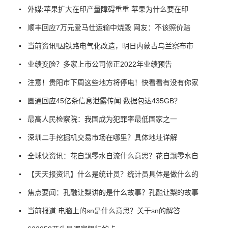
外媒:苹果扩大在印产量障碍重重 苹果为什么要在印
顺丰回应7万元爱马仕运输中烧毁 网友：不该照价赔
当前资讯!因铁路电气化改造，明日内蒙古乌兰察布市
业绩变脸？多家上市公司修正2022年业绩预告
注意！贵阳市下周这些地方将停电！快看看有没有你家
圆通回应45亿条信息泄露传闻 数据包达435GB？
最高人民检察院：我国成为犯罪率最低国家之一
深圳二手挖掘机交易市场在哪里？具体地址详解
全球快资讯：花自飘零水自流什么意思？花自飘零水自
【天天报资讯】什么是统计员？统计员具体是做什么的
焦点要闻：孔融让梨讲的是什么故事？孔融让梨的故事
当前报道:电脑上的sn是什么意思？关于sn的解答