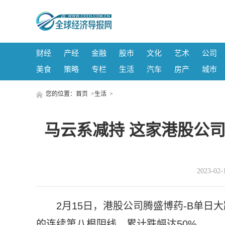
财经
产经
金融
股市
文化
艺术
公司
美食
策略
专栏
生活
汽车
房产
城市
您的位置：
首页
>
生活
>
马云系减持 这家港股公
2023-02
2月15日，港股公司腾盛博药-B单日
的连续第八根阴线，累计跌幅达50%。