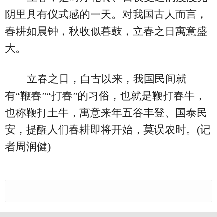
阴里具有仪式感的一天。对我国古人而言，
春耕如晨钟，秋收似暮鼓，立春之日寓意盛
大。
立春之日，自古以来，我国民间就
有“鞭春”“打春”的习俗，也就是鞭打春牛，
也称鞭打土牛，寓意来年五谷丰登、国泰民
安，提醒人们春耕即将开始，莫误农时。(记
者周润健)