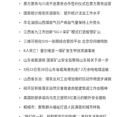
票方票务与川流不息票务合作签约仪式在票方票务运营
国家统计局安庆调查队：提升统计法治工作水平
华北油田山西煤层气日产商品气量保持上升势头
江西省九江市创新“5G＋采矿”模式打造智慧矿山
三维可视化GIS一张图综合管控平台 北京空间维特助
8人死亡！塞尔维亚一煤矿发生甲烷泄漏事故
山东省能源局 国家矿山安全监察局山东局关于进一步
3月22日至28日山东省威海港完成7.2万余吨电煤运输
山西省长治：煤炭业对工业增加值的拉动作用逐步减弱
经开区积极落实自然灾害普查房屋建筑调工作会精神
美国防部承诺向乌克兰提供3亿美元的额外安全援助
桐城市：聚焦群众福祉打造人民满意的城市样板
“我们在一起，抚慰那背后的伤痛”｜美好生活热线打