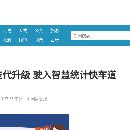
区域
人物
公共
旅游
收藏
钱币
邮票
古玩
代升级 驶入智慧统计快车道
02 10:27:55 来源：中国信息报