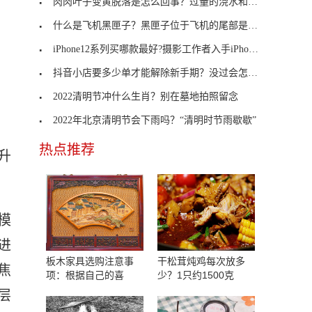
肉肉叶子变黄脱落是怎么回事？过量的浇水和施肥
什么是飞机黑匣子？黑匣子位于飞机的尾部是什么原理
iPhone12系列买哪款最好?摄影工作者入手iPhone 12 Pro Max
抖音小店要多少单才能解除新手期？没过会怎样？
2022清明节冲什么生肖？别在墓地拍照留念
2022年北京清明节会下雨吗？“清明时节雨歇歇”
热点推荐
升
模
进
板木家具选购注意事
干松茸炖鸡每次放多
焦
项：根据自己的喜
少？1只约1500克
层