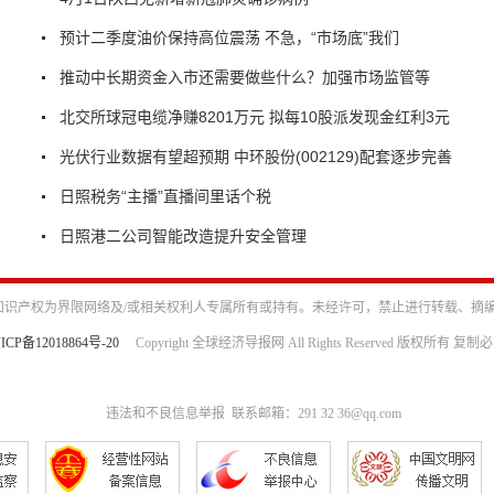
预计二季度油价保持高位震荡 不急，“市场底”我们
推动中长期资金入市还需要做些什么？加强市场监管等
北交所球冠电缆净赚8201万元 拟每10股派发现金红利3元
光伏行业数据有望超预期 中环股份(002129)配套逐步完善
日照税务“主播”直播间里话个税
日照港二公司智能改造提升安全管理
识产权为界限网络及/或相关权利人专属所有或持有。未经许可，禁止进行转载、摘
ICP备12018864号-20
Copyright 全球经济导报网 All Rights Reserved 版权所有 复制
违法和不良信息举报 联系邮箱：291 32 36@qq.com