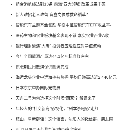
组合港航线达到13条 前海“四大领域”改革成果丰硕
新人难招老人难留 盲盒岗位成救命稻草？
智能汽车主题基金领跌 华夏中证智能汽车ETF收益率-
医药生物和农业板块基金表现不错 嘉实农业产业A收
银行理财遭遇“大考” 投资者应理性应对净值波动
今年全国能源产量达44.1亿吨标准煤左右
供暖期民用散煤保供圆满完成
海运龙头企业中远海控被热捧 平均日赚高达近2.446亿元
日本东京举办国际宠物展
天舟二号为何选择这个时候“回家”？解读来了
年轻人的“社交新宠”影视化，“剧本杀电影”走红
鞍山、阜新辟谣！这个谣言，沈阳人的微信群、朋友圈
4月1日陕西无新增新冠肺炎确诊病例