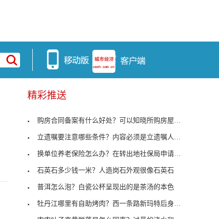
精彩推送
购房合同备案有什么好处？可以知晓所购房屋手续是否
立遗嘱要注意哪些条件？内容必须是立遗嘱人的真实意
换单位养老保险怎么办？在转出地社保局申请开具凭证
石英石多少钱一米？人造岗石外观很像石英石
普洱怎么泡？白瓷公杯呈现出的是茶汤的本色
牡丹江哪里有自助烤肉？西一条路新玛特后身高丽雅烤