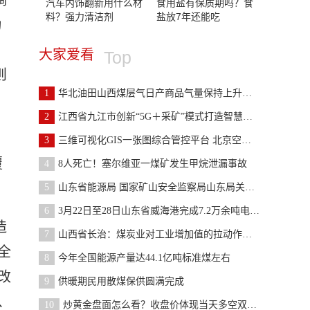
汽车内饰翻新用什么材
食用盐有保质期吗？食
料？强力清洁剂
盐放7年还能吃
为
大家爱看
Top
则
1
华北油田山西煤层气日产商品气量保持上升势头
2
江西省九江市创新“5G＋采矿”模式打造智慧矿山
3
三维可视化GIS一张图综合管控平台 北京空间维特助
覆
4
8人死亡！塞尔维亚一煤矿发生甲烷泄漏事故
5
山东省能源局 国家矿山安全监察局山东局关于进一步
6
3月22日至28日山东省威海港完成7.2万余吨电煤运输
造
7
山西省长治：煤炭业对工业增加值的拉动作用逐步减弱
全
8
今年全国能源产量达44.1亿吨标准煤左右
改
9
供暖期民用散煤保供圆满完成
、
10
炒黄金盘面怎么看？收盘价体现当天多空双方的对战结