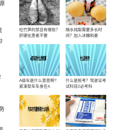
源
统
吃竹笋的禁忌有哪些？
隔水炖梨需要多长时
肝硬化患者不要
间？加入冰糖和姜
为
字
A级车是什么意思啊?
什么是桩考？驾驶证考
紧凑型车车身在4.
试科目2必考科
务
调