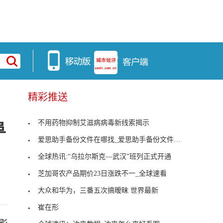
精彩推送
不用药物抑制艾滋病病毒新线索揭示
阜
爱思助手备份文件在哪找_爱思助手备份文件在_环球要
全球热讯:“乌拉尔斯克—武汉”班列正式开通
芝加哥农产品期价23日涨跌不一_全球速看
大众和华为，三番五次搞暧昧 世界最新
崔在形