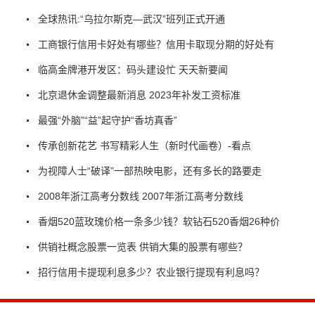
全球热讯:“乌拉尔斯克—武汉”班列正式开通
工商银行信用卡好处有哪些？信用卡取现分期的好处有
临高金牌港开发区：码头建设忙 天天新要闻
北京退休金调整最新消息 2023年补发工资标准
最强“外脑”“益”起守护“香坊真香”
传承创新花艺 书写精彩人生（新时代画卷）-看点
为视障人士“破译”一部热映电影，还有多长的路要走
2008年浙江高考分数线 2007年浙江高考分数线
香烟520蓝玫瑰价格一条多少钱？软钻石520香烟26种价
供销社概念股票一览表 供销大集的股票有哪些？
招行信用卡提现利息多少？农业银行提现有利息吗？