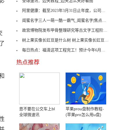
影
全球速讯：边夹教程_边夹怎么夹好看图
阿里健康：截至2023年3月31日止年度，公司净利润5.3
闺蜜名字三人一萌一酷一霸气_闺蜜名字|焦点精选
故宫博物院发布甲骨整理研究等古文字工程阶段成果
交
树上果实像长豇豆是什么树 树上果实像长豇豆是什么
了
每日热点：福清这项工程完工！预计今年6月份投入运
热点推荐
和
恩不要在公交车上bl
苹果prou盘制作教程-
全球微速讯
(苹果pro怎么用u盘)
性
并