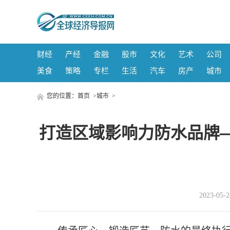
财经
产经
金融
股市
文化
艺术
公司
美食
策略
专栏
生活
汽车
房产
城市
您的位置：
首页
>
城市
>
打造区域影响力防水品牌
2023-05