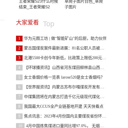
王者荣耀S23什么时候
草爬子图片白色_草爬
结束_王者荣耀S2
子图片
大家爱看
Top
1
华为元图工坊 | 做“智能矿山”的后厨，助力伙伴
2
蒙古国煤炭案件最新进展：81名公职人员被指控刑事犯
3
北港5500卡创今年新低，比政策上限低200元左右！电
4
【环球播资讯】山西省河东煤田柳林县山西柳林联盛哪
5
女士香烟价格一览表 larose520是女士香烟吗？
6
【世界报资讯】内蒙古苏布尔嘎煤炭开发有限责任公司
7
中煤集团将在内蒙古打造千亿元级现代煤化工产业示范
8
我国最大CCUS全产业链基地开建 天天快看点
9
焦点讯息：2023年4月份国内主要煤炭省份环比产量下
10
4月中国炼焦煤进口量同比增97.0%， 无烟煤增120.0%