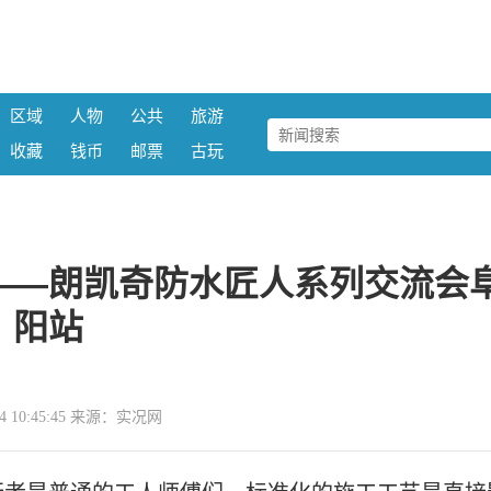
区域
人物
公共
旅游
收藏
钱币
邮票
古玩
——朗凯奇防水匠人系列交流会
阳站
-24 10:45:45 来源：实况网