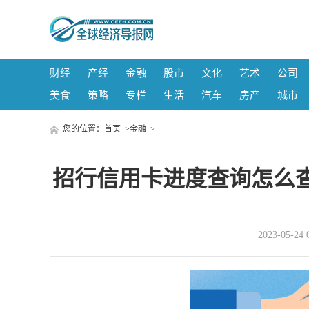
财经
产经
金融
股市
文化
艺术
公司
美食
策略
专栏
生活
汽车
房产
城市
您的位置：
首页
>
金融
>
招行信用卡进度查询怎么
2023-05-