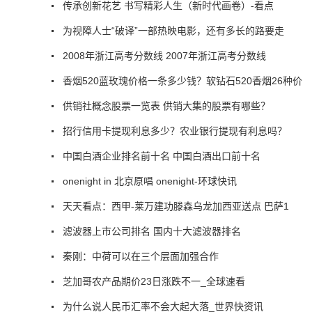
传承创新花艺 书写精彩人生（新时代画卷）-看点
为视障人士“破译”一部热映电影，还有多长的路要走
2008年浙江高考分数线 2007年浙江高考分数线
香烟520蓝玫瑰价格一条多少钱？软钻石520香烟26种价
供销社概念股票一览表 供销大集的股票有哪些？
招行信用卡提现利息多少？农业银行提现有利息吗？
中国白酒企业排名前十名 中国白酒出口前十名
onenight in 北京原唱 onenight-环球快讯
天天看点：西甲-莱万建功滕森乌龙加西亚送点 巴萨1
滤波器上市公司排名 国内十大滤波器排名
秦刚：中荷可以在三个层面加强合作
芝加哥农产品期价23日涨跌不一_全球速看
为什么说人民币汇率不会大起大落_世界快资讯