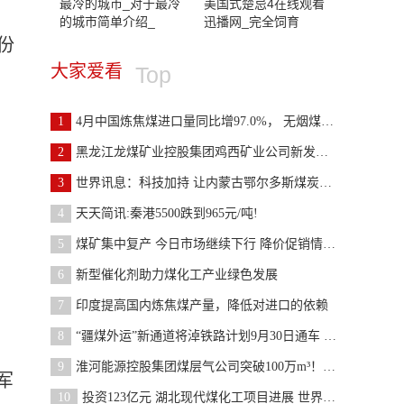
最冷的城市_对于最冷
美国式楚忌4在线观看
的城市简单介绍_
迅播网_完全饲育
份
大家爱看
Top
1
4月中国炼焦煤进口量同比增97.0%， 无烟煤增120.0%
2
黑龙江龙煤矿业控股集团鸡西矿业公司新发瓦斯发电站
3
世界讯息：科技加持 让内蒙古鄂尔多斯煤炭产业有“
4
天天简讯:秦港5500跌到965元/吨!
5
煤矿集中复产 今日市场继续下行 降价促销情况增多
6
新型催化剂助力煤化工产业绿色发展
7
印度提高国内炼焦煤产量，降低对进口的依赖
8
“疆煤外运”新通道将淖铁路计划9月30日通车 新视野
9
淮河能源控股集团煤层气公司突破100万m³！刷新纪录
军
10
投资123亿元 湖北现代煤化工项目进展 世界快资讯