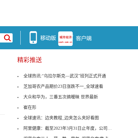
精彩推送
全球热讯:“乌拉尔斯克—武汉”班列正式开通
？
芝加哥农产品期价23日涨跌不一_全球速看
大众和华为，三番五次搞暧昧 世界最新
崔在形
全球速讯：边夹教程_边夹怎么夹好看图
阿里健康：截至2023年3月31日止年度，公司净利润5.3