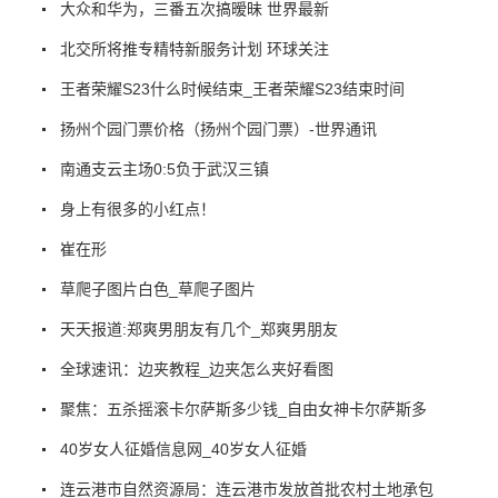
大众和华为，三番五次搞暧昧 世界最新
北交所将推专精特新服务计划 环球关注
王者荣耀S23什么时候结束_王者荣耀S23结束时间
扬州个园门票价格（扬州个园门票）-世界通讯
南通支云主场0:5负于武汉三镇
身上有很多的小红点！
崔在形
草爬子图片白色_草爬子图片
天天报道:郑爽男朋友有几个_郑爽男朋友
全球速讯：边夹教程_边夹怎么夹好看图
聚焦：五杀摇滚卡尔萨斯多少钱_自由女神卡尔萨斯多
40岁女人征婚信息网_40岁女人征婚
连云港市自然资源局：连云港市发放首批农村土地承包