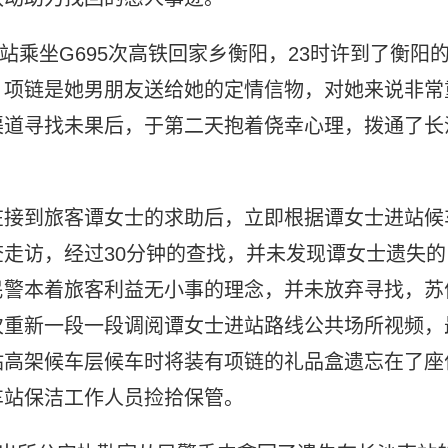
南站乘坐G695次高铁回家乡衡阳，23时许到了衡阳
，项链是她男朋友送给她的定情信物，对她来说非常
渠道寻找未果后，于第二天抱着侥幸心理，拨通了长
在接到旅客谭女士的求助后，立即根据谭女士进站候
走访，经过30分钟的查找，并未发现谭女士遗失的
民警本着旅客利益无小事的理念，并未放弃寻找，苏
次重新一段一段调阅谭女士进站路线公共场所视频，
站高架候车层候车时将装有项链的礼品盒遗忘在了座
车站保洁工作人员捡拾保管。