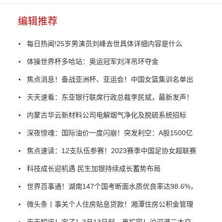
编辑推荐
每日热闻!25岁男演员刘峰去世具体详细内容是什么
体操世界杯多哈站：奥运冠军刘洋吊环夺金
焦点消息！备战亚洲杯、亚运会！中国女篮集训名单出
天天速看：东亚银行联席行政总裁李民斌，最新发声！
内蒙古华云新材料公司电解烟气净化及脱硫系统招标
深夜惊魂：国际油价一度闪崩！突发利空：A股1500亿
焦点速读：12支队伍参赛！2023赛季中国足协女超联赛
科技成长迎机遇 民生加银持续成长蓄势布局
世界百事通！湖南147个国考断面水质优良率达98.6%，
微头条丨事关个人住房贴息贷款！湘潭住房公积金管理
天天短讯！定了！3月13日起，再扩容！沪深港三大交