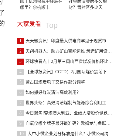
的
顺丰杭州余杭中转站在
社会面清零后多久解
哪里？余杭顺丰
封？管控区多少天
了
的
大家爱看
Top
1
天天微资讯！印度最大供电商罕见于现货市场购煤 能
2
天创机器人：助力矿山智能运维 筑造矿用设备安全运
3
环球快看点丨2月第三周山西省煤炭价格环比下跌2.9%
4
【全球报资讯】CCTD：2月国际煤价震荡下行 近期出
5
蒙古国煤炭电子交易作部分调整
6
如何抓好煤炭清洁高效利用？
7
世界头条：高效清洁煤制气能源综合利用工程项目建成
8
今日聚焦!兖煤澳大利亚：业绩大增股价倒跌，“黑金
9
血氧仪哪个牌子最好最准确？欧姆龙与鱼跃哪个准确？
10
大中小微企业划分标准是什么？小微公司纳税标准是什