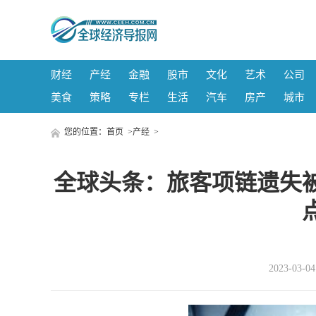
财经
产经
金融
股市
文化
艺术
公司
美食
策略
专栏
生活
汽车
房产
城市
您的位置：
首页
>
产经
>
全球头条：旅客项链遗失
2023-03-