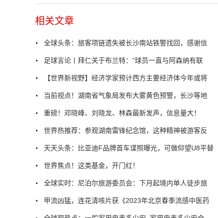
相关文章
全球头条：旅客项链遗失被长沙南站铁警找回，感谢信
足球言论丨拜仁关于布兰特：“球员一直与阿森纳有联
【世界新视野】经济学家预计西方主要经济体今年或将
当前视点！湖南省气象局发布大雾黄色预警，长沙等地
重磅！邓晓峰、刘晓龙、林森最新发声，信息量大！
世界热推荐：参观湖南雷锋纪念馆，这种精神被游客反
天天头条：比亚迪F品牌首车谍照曝光，可做仰望U8平替
世界焦点！这类基金，开门红！
全球实时：尼泊尔旅游委员会：下月起境内单人徒步旅
甲流凶猛，连花清咳片获《2023年北京春季流感中医药
全球观热点：一般家用电表多少安_家用电表多少安合