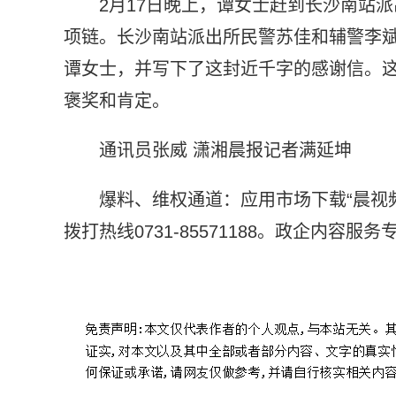
2月17日晚上，谭女士赶到长沙南站
项链。长沙南站派出所民警苏佳和辅警李
谭女士，并写下了这封近千字的感谢信。
褒奖和肯定。
通讯员张威 潇湘晨报记者满延坤
爆料、维权通道：应用市场下载“晨视频
拨打热线0731-85571188。政企内容服务专席
标签：
长沙南站
公共场所
非常重要
潇湘晨报
不遗余力