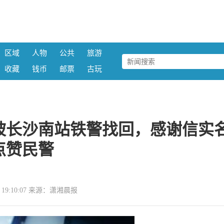
区域
人物
公共
旅游
收藏
钱币
邮票
古玩
被长沙南站铁警找回，感谢信实
点赞民警
04 19:10:07 来源：潇湘晨报