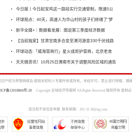
今日报丨今日起宝鸡这一路段实行交通管制，限速5公
环球观点：40天，高速人为华山村的孩子们修缮了“梦
新华全媒+｜数据看发展：图说第三季度经济数据
【当前独家】甘肃甘南多合变至渭河源变330千伏线路
环球动态:「威海营商行」星火成炬护营商，北京老舍
天天微资讯！10月25日渭南市关于调整风险区域的通告
识产权为界限网络及/或相关权利人专属所有或持有。未经许可，禁止进行转载、摘
ICP备12018864号-20
Copyright 全球经济导报网 All Rights Reserved 版权所有 复制
违法和不良信息举报 联系邮箱：291 32 36@qq.com