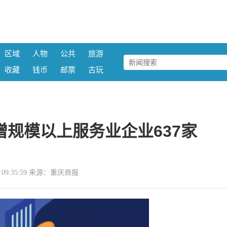
区域
人物
公共
旅游
收藏
钱币
邮票
古玩
增规模以上服务业企业637家
27 09:35:59 来源：重庆商报