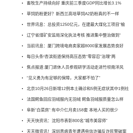
畜牧生产持续向好 重庆前三季度GDP同比增长3.1%
草饲奶粉更好？新西兰高培草饲A2奶粉真的不一样
世界讯息：总投资1250亿元，在建最大煤化工项目“榆
辽宁省煤矿安监局深化执法考核 推进集中整治做到“
当前讯息：厦门跨境电商卖家超8000家发展态势良好
每日头条!杏滨街道保持高压态势“零容忍”治理“两
焦点报道:厦门退休人员参观研学活动走进竹坝南洋风
“见义勇为有足够的保障，大家都不怕了”
北京10月26日新增12例本土确诊和5例无症状其中1例社
法国鳄鱼回应羽绒服内无羽绒 鳄鱼羽绒服质量怎么样
阜新“白菜房”:有中介仨月卖158套 本地人买的很少
天天快资讯：沈阳市表彰800名“城市美容师”
天天微资讯！深圳患病青年遭遇电信诈骗反诈民警破案