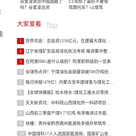
谷爱凌退出中国国籍了
C1驾照了最好不要增
吗？谷爱凌总资
驾摩托车？c1增驾
车
大家爱看
Top
能
1
世界讯息：总投资1250亿元，在建最大煤化工项目“榆
2
辽宁省煤矿安监局深化执法考核 推进集中整治做到“
3
在阿里HRG是什么级别？阿里职称级别一览表
4
全球热点评！宁煤油化品销量突破500万吨创历史新高
5
每日快报!478亿！内蒙古宝丰建绿氢与煤化工耦合项目
6
【全球快播报】给水排水 |煤化工废水近零排放分盐
7
天天新资讯：中科院山西煤化所一科研项目有进展
8
山西前三季度产煤9.77亿吨 有序推进过冬能源保供
9
快播：贵州省黔西南州能源局多措并举筑牢煤矿安全生
10
中国煤科17人入选国家能源局、国家矿山安全监察局煤