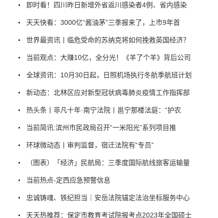
即时看！四川昨日新增外省返川感染者4例、省内感染
天天快看：3000亿“酱油茅”三季报来了，上市9年首
世界最资讯丨临危受命的苏纳克将如何挽救英国经济？
当前观点：大赚10亿，全分光！《羊了个羊》背后公司
全球资讯：10月30日起，日照机场执行冬航季航班计划
新动态：北林区应对新型冠状病毒肺炎疫情工作指挥部
热头条丨非凡十年·南宁法院丨邕宁那楼法庭：“护农
当前简讯:滨州市民政局召开“一米阳光”系列项目推
环球微动态丨审判监督，宿迁法院有“专员”
（图表）「经济」民航局：三季度国际航线旅客运输量
当前热点-定西应急预警信息
忠诚铸魂、铁纪担当｜安岳法院锚定法治坐标服务中心
天天热推荐：保定市教育考试院报考点2023年全国硕士