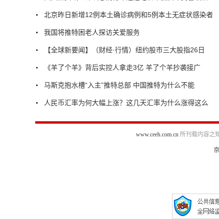
北京昨日新增12例本土确诊病例和5例本土无症状感染者
我国将推特困老人探访关爱服务
【全球新要闻】（财经·行情）纽约股市三大股指26日
《羊了个羊》背后实控人拿走3亿 羊了个羊抄袭接广
马斯克抱水槽“入主”推特总部 中国推特为什么不能
人民币汇率为何大幅上涨？这几天汇率为什么涨得这么
www.ceeh.com.cn
所刊载内容之知
京