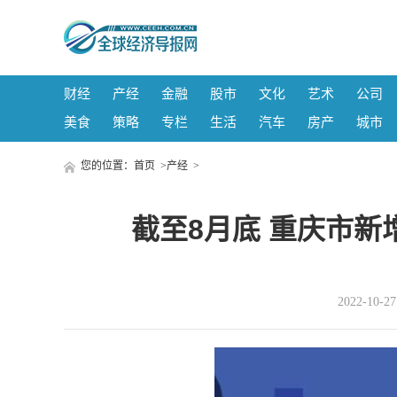
财经
产经
金融
股市
文化
艺术
公司
美食
策略
专栏
生活
汽车
房产
城市
您的位置：
首页
>
产经
>
截至8月底 重庆市新
2022-10-