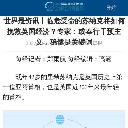
导航
世界最资讯丨临危受命的苏纳克将如何
挽救英国经济？专家：或奉行干预主
义，稳健是关键词
2022-10-27 05:52:14 来源: 潇湘晨报
每经记者：郑雨航 每经编辑：高涵
现年42岁的里希苏纳克是英国历史上第
一位亚裔首相，也是英国近200年来最年轻
的首相。