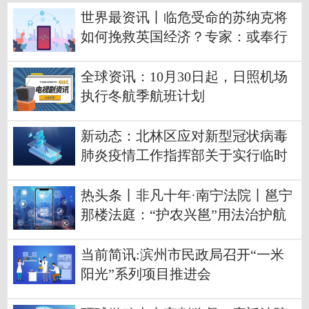
世界最资讯丨临危受命的苏纳克将
如何挽救英国经济？专家：或奉行
干预主义，稳健是关键词
全球资讯：10月30日起，日照机场
执行冬航季航班计划
新动态：北林区应对新型冠状病毒
肺炎疫情工作指挥部关于实行临时
性管控措施的公告
热头条丨非凡十年·南宁法院丨邕宁
那楼法庭：“护农兴邕”用法治护航
农业发展
当前简讯:滨州市民政局召开“一米
阳光”系列项目推进会