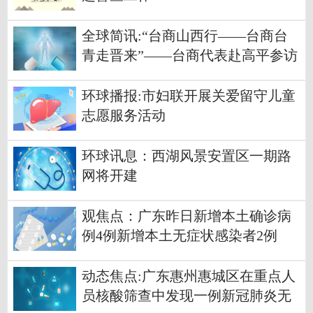
全球简讯:“台商山西行——台商台
青走晋来”——台商代表赴高平参访
考察
环球播报:市妇联开展关爱留守儿童
志愿服务活动
环球讯息：西湖风景安置区一期路
网将开建
观焦点：广东昨日新增本土确诊病
例4例新增本土无症状感染者2例
动态焦点:广东惠州惠城区在重点人
员核酸筛查中发现一例新冠肺炎无