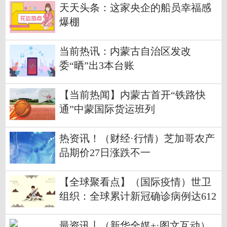
天天头条：这家央企的船员幸福感
爆棚
当前热讯：内蒙古自治区发改
委“晒”出3本台账
【当前热闻】内蒙古首开“铁路快
通”中蒙国际货运班列
热资讯！（财经·行情）芝加哥农产
品期价27日涨跌不一
【全球聚看点】（国际疫情）世卫
组织：全球累计新冠确诊病例达612
724171例
最资讯丨（新华全媒+·图文互动）