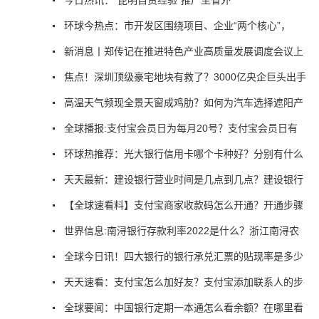
环球今热点：市开发区围绕项目、企业“两个核心”，
新消息丨郑传记在推进特色产业高质量发展调度会议上
焦点！深圳顶级豪宅地块有救了？3000亿央企巨头出手
高温天气频现全景天窗成鸡肋？如何为汽车选择遮阳产
全球播报:支付宝会员日为每月20号？支付宝会员日有
环球热推荐：光大银行信用卡哪个卡种好？分别有什么
天天最新：建设银行营业时间是几点到几点？建设银行
【全球速看料】支付宝商家收款码怎么开通？开通步骤
世界信息:南浔银行存款利率2022是什么？浙江南浔农
全球今日讯！四大银行的银行承兑汇票的贴现率是多少
天天速看：支付宝怎么加好友？支付宝添加联系人的步
全球要闻：中国银行定期一本通怎么看余额？在哪里看