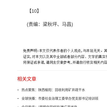
【10】
(责编：梁秋坪、马昌)
标签：
回收利用
综合利用
矿井疏干
生态建设
工业用水
相关文章
热点聚焦：陕西榆阳：回收利用矿井疏干水
全球快播：市委社会治理工委举办党支部书记培训班
今日热讯：“昆明自贸经验”推广至省外