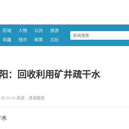
区域
人物
公共
旅游
收藏
钱币
邮票
古玩
阳：回收利用矿井疏干水
02 08:54:10 来源：潇湘晨报
干水