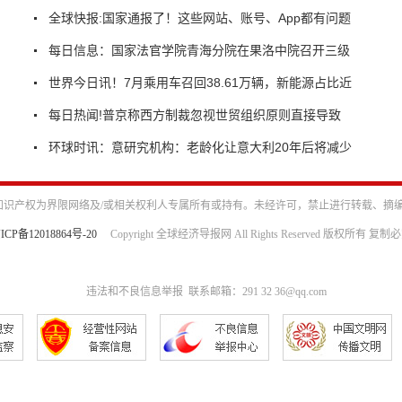
全球快报:国家通报了！这些网站、账号、App都有问题
每日信息：国家法官学院青海分院在果洛中院召开三级
世界今日讯！7月乘用车召回38.61万辆，新能源占比近
每日热闻!普京称西方制裁忽视世贸组织原则直接导致
环球时讯：意研究机构：老龄化让意大利20年后将减少
识产权为界限网络及/或相关权利人专属所有或持有。未经许可，禁止进行转载、摘
ICP备12018864号-20
Copyright 全球经济导报网 All Rights Reserved 版权所有 复制
违法和不良信息举报 联系邮箱：291 32 36@qq.com