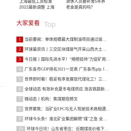
上海最低工资标准
退休人员要补发5年养
2022最新调整 上海
老金是真的吗？
大家爱看
Top
1
当前要闻：单体规模最大煤制油项目通过竣工验收
2
环球最资讯丨三交区块煤层气开采山西大土河煤矿合作
3
今日报丨国际先进水平！“揭榜挂帅”力促矿用无人驾
4
广东各市GDP排名2021一览表 广东各市gdp 10年全国排名
5
世界即时看！稳妥有序发展现代煤化工！三部门发布《
6
全球动态:有效补充夏冬电煤供应 浩吉铁路新建300万
7
微动态丨机构：焦煤期现劈叉
8
世界聚焦：当矿业EPC与无人驾驶技术商相遇，向“全
9
环球今头条！淮北矿业集团解燃“煤”之急 全力保障
10
环球今日讯！山东省枣庄：近期煤炭价格下行明显