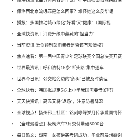
佩洛西北京流氓罪是怎么回事？难怪她这么反华呢
播报：多国推动城市绿化“好看”又“健康”（国际视
全球快资讯丨消费升级中蕴藏的“担当力”
当前资讯!堂食预制菜消费者是否该有知情权？
焦点速看：第一届中国青少年足球联赛全国总决赛开赛
世界最资讯丨呼和浩特15条“断头路”集中通车
世界今日讯！公交站旁边的“危树”已被及时清理
全球快看：韩国拟规定5岁上小学我国需要借鉴吗？
天天快资讯丨高温又将“返场”，注意防暑降温
全球视点！扬州邗上社区：铭刻峥嵘岁月传承爱国情怀
【全球聚看点】极氪汽车7月交付量破5000台
每日热文：湖南一女孩逆袭考研成功，毕业前最想感谢