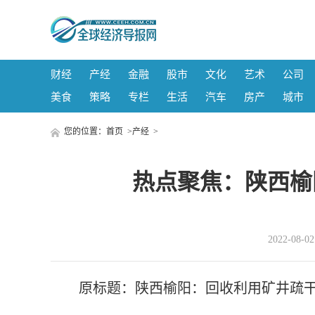
财经
产经
金融
股市
文化
艺术
公司
美食
策略
专栏
生活
汽车
房产
城市
您的位置：
首页
>
产经
>
热点聚焦：陕西榆
2022-08-
原标题：陕西榆阳：回收利用矿井疏