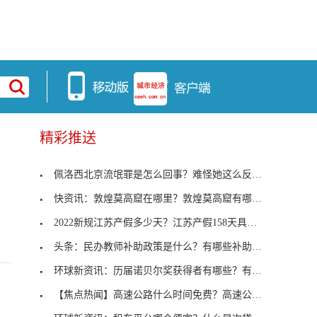
精彩推送
佩洛西北京流氓罪是怎么回事？难怪她这么反华呢
快资讯：敦煌莫高窟在哪里？敦煌莫高窟有哪些景点？
2022新规江苏产假多少天？江苏产假158天具体落地细则
头条：民办教师补助政策是什么？有哪些补助项目？
环球新资讯：历届诺贝尔奖获得者有哪些？有哪些华裔
【焦点热闻】高速公路什么时间免费？高速公路最新收