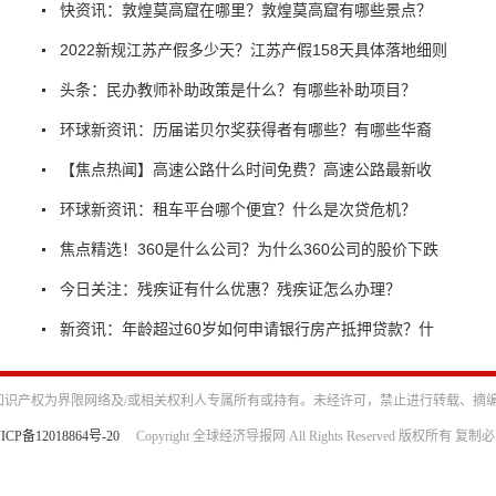
快资讯：敦煌莫高窟在哪里？敦煌莫高窟有哪些景点？
2022新规江苏产假多少天？江苏产假158天具体落地细则
头条：民办教师补助政策是什么？有哪些补助项目？
环球新资讯：历届诺贝尔奖获得者有哪些？有哪些华裔
【焦点热闻】高速公路什么时间免费？高速公路最新收
环球新资讯：租车平台哪个便宜？什么是次贷危机？
焦点精选！360是什么公司？为什么360公司的股价下跌
今日关注：残疾证有什么优惠？残疾证怎么办理？
新资讯：年龄超过60岁如何申请银行房产抵押贷款？什
识产权为界限网络及/或相关权利人专属所有或持有。未经许可，禁止进行转载、摘
ICP备12018864号-20
Copyright 全球经济导报网 All Rights Reserved 版权所有 复制