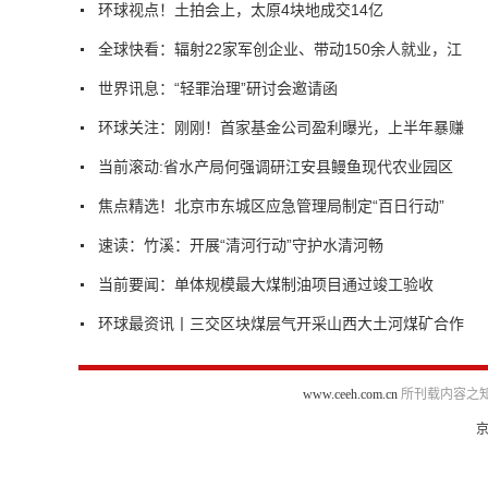
环球视点！土拍会上，太原4块地成交14亿
全球快看：辐射22家军创企业、带动150余人就业，江
世界讯息：“轻罪治理”研讨会邀请函
环球关注：刚刚！首家基金公司盈利曝光，上半年暴赚
当前滚动:省水产局何强调研江安县鳗鱼现代农业园区
焦点精选！北京市东城区应急管理局制定“百日行动”
速读：竹溪：开展“清河行动”守护水清河畅
当前要闻：单体规模最大煤制油项目通过竣工验收
环球最资讯丨三交区块煤层气开采山西大土河煤矿合作
www.ceeh.com.cn
所刊载内容之知
京