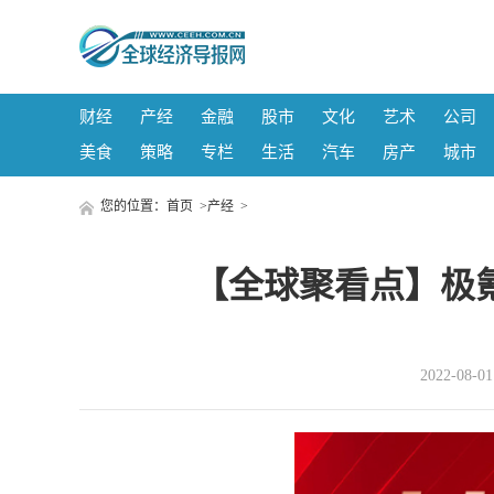
财经
产经
金融
股市
文化
艺术
公司
美食
策略
专栏
生活
汽车
房产
城市
您的位置：
首页
>
产经
>
【全球聚看点】极氪
2022-08-