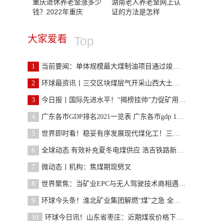
重庆退休养老金涨多少
湖南老人养老金网上认
钱？2022年重庆
证的方法是怎样
大家爱看
Top
1
当前要闻：单体规模最大煤制油项目通过竣工验收
2
环球最资讯丨三交区块煤层气开采山西大土河煤矿合作
3
今日报丨国际先进水平！“揭榜挂帅”力促矿用无人驾
4
广东各市GDP排名2021一览表 广东各市gdp 10年全国排名
5
世界即时看！稳妥有序发展现代煤化工！三部门发布《
6
全球动态:有效补充夏冬电煤供应 浩吉铁路新建300万
7
微动态丨机构：焦煤期现劈叉
8
世界聚焦：当矿业EPC与无人驾驶技术商相遇，向“全
9
环球今头条！淮北矿业集团解燃“煤”之急 全力保障
10
环球今日讯！山东省枣庄：近期煤炭价格下行明显