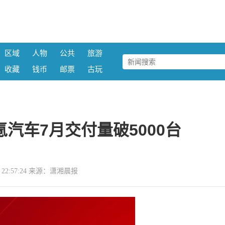
区域
人物
公共
旅游
收藏
钱币
邮票
古玩
汽车7月交付量破5000台
01 22:57:24 来源：潇湘晨报