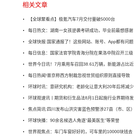
相关文章
【全球聚看点】极氪汽车7月交付量破5000台
每日热文：湖南一女孩逆袭考研成功，毕业前最想感谢
全球快报:国家通报了！这些网站、账号、App都有问题
每日信息：国家法官学院青海分院在果洛中院召开三级
世界今日讯！7月乘用车召回38.61万辆，新能源占比近
每日热闻!普京称西方制裁忽视世贸组织原则直接导致
环球时讯：意研究机构：老龄化让意大利20年后将减少
环球观速讯丨期货和衍生品法8月1日起施行业界期待发
焦点简讯:四川发布山洪灾害蓝色预警涉27县（市、区）
环球快播：90余名候选人角逐“最美医生”等荣誉
世界观焦点：车门车窗好好的，可车里的10000块钱去