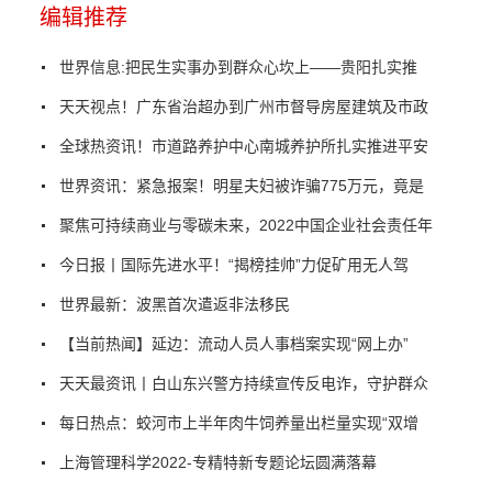
编辑推荐
世界信息:把民生实事办到群众心坎上——贵阳扎实推
天天视点！广东省治超办到广州市督导房屋建筑及市政
全球热资讯！市道路养护中心南城养护所扎实推进平安
世界资讯：紧急报案！明星夫妇被诈骗775万元，竟是
聚焦可持续商业与零碳未来，2022中国企业社会责任年
今日报丨国际先进水平！“揭榜挂帅”力促矿用无人驾
世界最新：波黑首次遣返非法移民
【当前热闻】延边：流动人员人事档案实现“网上办”
天天最资讯丨白山东兴警方持续宣传反电诈，守护群众
每日热点：蛟河市上半年肉牛饲养量出栏量实现“双增
上海管理科学2022-专精特新专题论坛圆满落幕