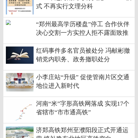
式 不再实行文理分科
“郑州最高学历楼盘”停工 合作伙伴
决心交割一方实控人拒不露面致推
进缓慢
红码事件多名官员被处分 冯献彬撤
销党内职务、政务撤职处分
小李庄站“升级” 促使管南片区交通
地位进入新时代
河南“米”字形高铁网落成 实现17个
省辖市“市市通高铁”
济郑高铁郑州至濮阳段正式开通运