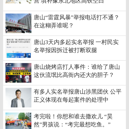
营 填补豫东北地区高铁空白
唐山“雷霆风暴”举报电话打不通？
在这糊弄谁呢？
唐山3天内多起实名举报 一村民实
名举报因拆迁被打断双腿
唐山烧烤店打人事件：谁给了唐山
这伙流氓比高衙内还大的胆子？
有多人实名举报唐山涉黑团伙 公平
正义体现在每起案件的处理中
考完啦！你想和谁去撒欢儿 “昊
然”男孩说：“考完最想吃鱼。”