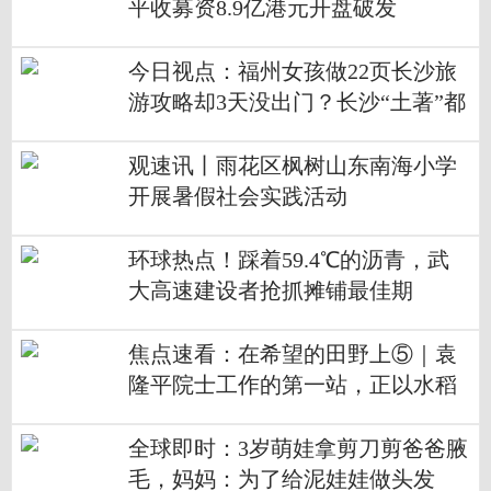
平收募资8.9亿港元开盘破发
今日视点：福州女孩做22页长沙旅
游攻略却3天没出门？长沙“土著”都
在求攻略
观速讯丨雨花区枫树山东南海小学
开展暑假社会实践活动
环球热点！踩着59.4℃的沥青，武
大高速建设者抢抓摊铺最佳期
焦点速看：在希望的田野上⑤｜袁
隆平院士工作的第一站，正以水稻
作画绘出乡村振兴新画卷
全球即时：3岁萌娃拿剪刀剪爸爸腋
毛，妈妈：为了给泥娃娃做头发