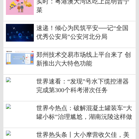
实时：粤港澳大湾区吃上昆明晋宁
菜
速递！倾心为民筑平安──记“全国
优秀公安局”公安河北分局
郑州技术交易市场线上平台来了 创
新推出六大特色功能
世界速看：“发现”号水下缆控潜器
完成第300个科考潜次任务
世界今热点：破解混凝土罐装车“大
罐小标”治理尴尬，湖南沅陵这样做
世界热头条丨大小摩营收欠佳，美