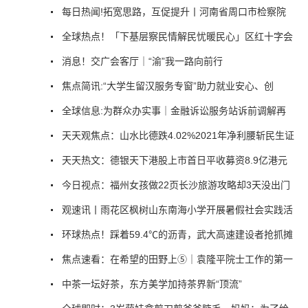
每日热闻!拓宽思路，互促提升丨河南省周口市检察院
全球热点！「下基层察民情解民忧暖民心」区红十字会
消息！交广会客厅｜“渝”我一路向前行
焦点简讯:“大学生留汉服务专窗”助力就业安心、创
全球信息:为群众办实事｜金融诉讼服务站诉前调解再
天天观焦点：山水比德跌4.02%2021年净利腰斩民生证
天天热文：德银天下港股上市首日平收募资8.9亿港元
今日视点：福州女孩做22页长沙旅游攻略却3天没出门
观速讯丨雨花区枫树山东南海小学开展暑假社会实践活
环球热点！踩着59.4℃的沥青，武大高速建设者抢抓摊
焦点速看：在希望的田野上⑤｜袁隆平院士工作的第一
中茶一坛好茶，东方美学加持茶界新“顶流”