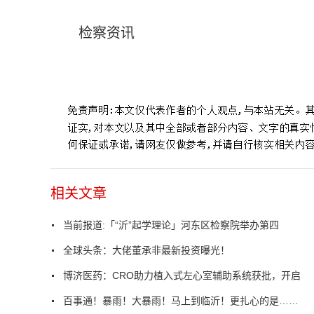
检察资讯
标签：
民事执行
河东区检察院
关于开展
实施方案
党组
相关文章
当前报道:「“沂”起学理论」河东区检察院举办第四
全球头条：大佬董承非最新投资曝光！
博济医药：CRO助力植入式左心室辅助系统获批，开启
百事通！暴雨！大暴雨！马上到临沂！更扎心的是……