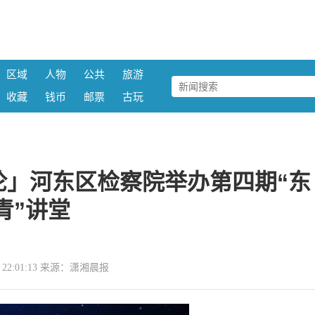
区域
人物
公共
旅游
收藏
钱币
邮票
古玩
论」河东区检察院举办第四期“东
青”讲堂
15 22:01:13 来源：潇湘晨报