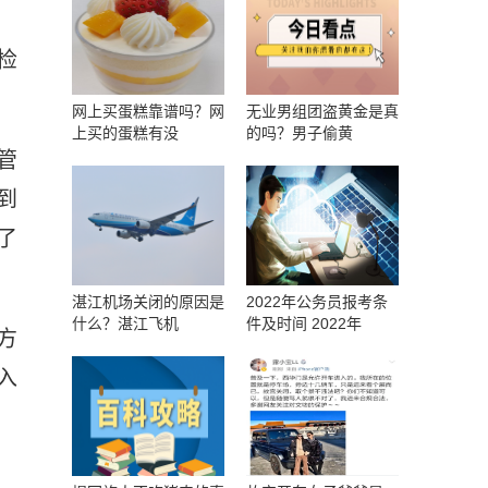
检
网上买蛋糕靠谱吗？网
无业男组团盗黄金是真
上买的蛋糕有没
的吗？男子偷黄
管
到
了
湛江机场关闭的原因是
2022年公务员报考条
什么？湛江飞机
件及时间 2022年
方
入