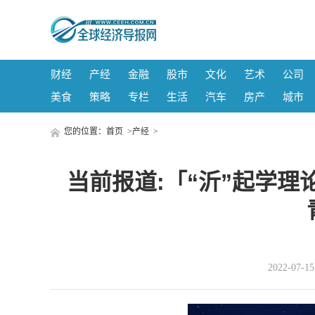
财经
产经
金融
股市
文化
艺术
公司
美食
策略
专栏
生活
汽车
房产
城市
您的位置：
首页
>
产经
>
当前报道:「“沂”起学理
2022-07-