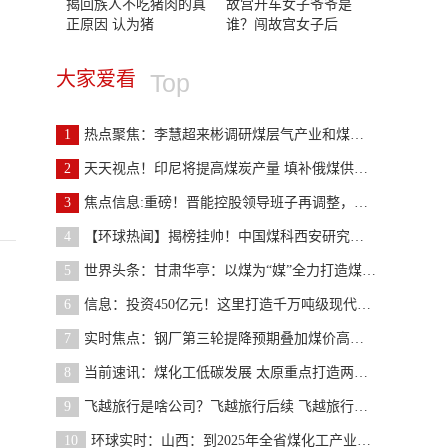
揭回族人不吃猪肉的真
故宫开车女子爷爷是
正原因 认为猪
谁？闯故宫女子后
大家爱看
Top
1
热点聚焦：李慧超来彬调研煤层气产业和煤矿智能化建
2
天天视点！印尼将提高煤炭产量 填补俄煤供应空缺
3
焦点信息:重磅！晋能控股领导班子再调整，最新名单
4
【环球热闻】揭榜挂帅！中国煤科西安研究院助力山西
5
世界头条：甘肃华亭：以煤为“媒”全力打造煤化工“
6
信息：投资450亿元！这里打造千万吨级现代煤化工
7
实时焦点：钢厂第三轮提降预期叠加煤价高位运行 焦
8
当前速讯：煤化工低碳发展 太原重点打造两大产业集
9
飞越旅行是啥公司？飞越旅行后续 飞越旅行创始人怎
10
环球实时：山西：到2025年全省煤化工产业产值力争突