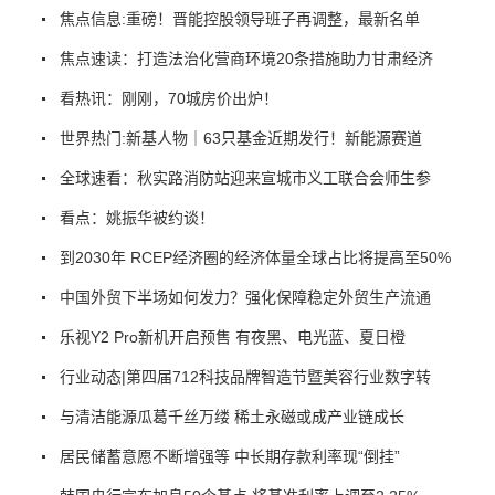
焦点信息:重磅！晋能控股领导班子再调整，最新名单
焦点速读：打造法治化营商环境20条措施助力甘肃经济
看热讯：刚刚，70城房价出炉！
世界热门:新基人物｜63只基金近期发行！新能源赛道
全球速看：秋实路消防站迎来宣城市义工联合会师生参
看点：姚振华被约谈！
到2030年 RCEP经济圈的经济体量全球占比将提高至50%
中国外贸下半场如何发力？强化保障稳定外贸生产流通
乐视Y2 Pro新机开启预售 有夜黑、电光蓝、夏日橙
行业动态|第四届712科技品牌智造节暨美容行业数字转
与清洁能源瓜葛千丝万缕 稀土永磁或成产业链成长
居民储蓄意愿不断增强等 中长期存款利率现“倒挂”