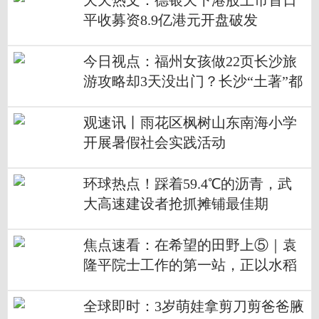
天天热文：德银天下港股上市首日
平收募资8.9亿港元开盘破发
今日视点：福州女孩做22页长沙旅
游攻略却3天没出门？长沙“土著”都
在求攻略
观速讯丨雨花区枫树山东南海小学
开展暑假社会实践活动
环球热点！踩着59.4℃的沥青，武
大高速建设者抢抓摊铺最佳期
焦点速看：在希望的田野上⑤｜袁
隆平院士工作的第一站，正以水稻
作画绘出乡村振兴新画卷
全球即时：3岁萌娃拿剪刀剪爸爸腋