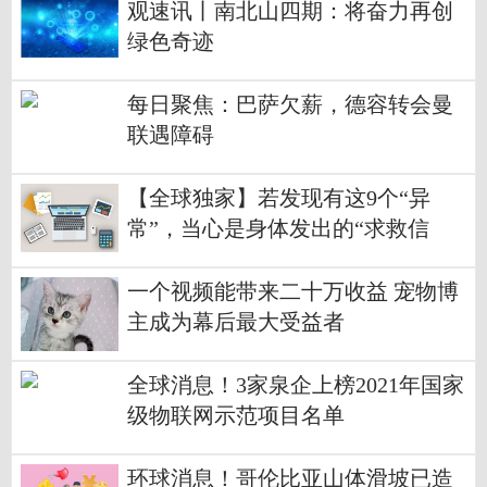
观速讯丨南北山四期：将奋力再创
绿色奇迹
每日聚焦：巴萨欠薪，德容转会曼
联遇障碍
【全球独家】若发现有这9个“异
常”，当心是身体发出的“求救信
号”！
一个视频能带来二十万收益 宠物博
主成为幕后最大受益者
全球消息！3家泉企上榜2021年国家
级物联网示范项目名单
环球消息！哥伦比亚山体滑坡已造