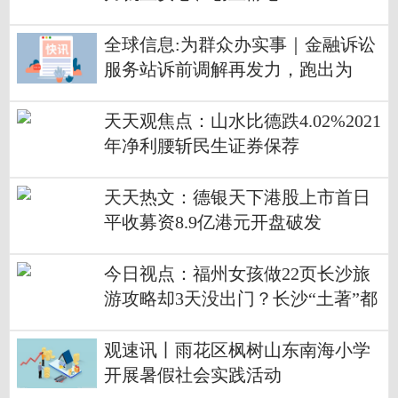
全球信息:为群众办实事｜金融诉讼
服务站诉前调解再发力，跑出为
民“加速度”
天天观焦点：山水比德跌4.02%2021
年净利腰斩民生证券保荐
天天热文：德银天下港股上市首日
平收募资8.9亿港元开盘破发
今日视点：福州女孩做22页长沙旅
游攻略却3天没出门？长沙“土著”都
在求攻略
观速讯丨雨花区枫树山东南海小学
开展暑假社会实践活动