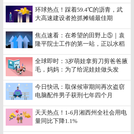
环球热点！踩着59.4℃的沥青，武
大高速建设者抢抓摊铺最佳期
焦点速看：在希望的田野上⑤｜袁
隆平院士工作的第一站，正以水稻
作画绘出乡村振兴新画卷
全球即时：3岁萌娃拿剪刀剪爸爸腋
毛，妈妈：为了给泥娃娃做头发
今日快讯：取保候审期间再次盗窃
电脑配件男子获刑七年四个月
天天热点！1-6月湘西州全社会用电
量同比下降1.1%