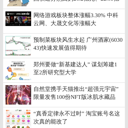
元
网络游戏板块整体涨幅3.30% 中科
云网、大晟文化等涨幅大
预制菜板块风生水起 广州酒家(6030
43)快速发展值得期待
郑州要做“新基建达人” 谋划筹建1
至2所研究型大学
自然堂携手天猫推出“超强元宇宙”
限量发售100份NFT版冰肌水藏品
“真香定律永不过时” 淘宝账号名这
次真的能改了