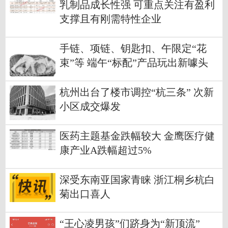
乳制品成长性强 可重点关注有盈利
支撑且有刚需特性企业
手链、项链、钥匙扣、午限定“花
束”等 端午“标配”产品玩出新噱头
杭州出台了楼市调控“杭三条” 次新
小区成交爆发
医药主题基金跌幅较大 金鹰医疗健
康产业A跌幅超过5%
深受东南亚国家青睐 浙江桐乡杭白
菊出口喜人
“王心凌男孩”们跻身为“新顶流”