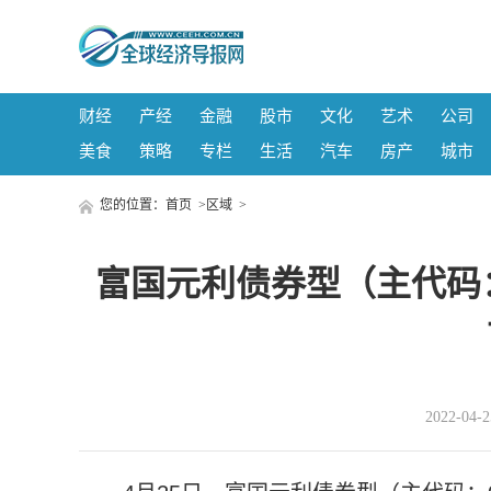
财经
产经
金融
股市
文化
艺术
公司
美食
策略
专栏
生活
汽车
房产
城市
您的位置：
首页
>
区域
>
富国元利债券型（主代码：0
2022-04