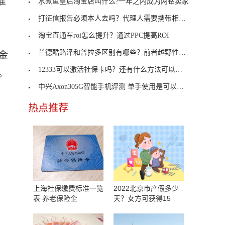
准
水煮鱼皇后淘宝店叫什么?一年之内成为两钻卖家
打征信报告必须本人去吗？代理人需要携带相关资料
淘宝直通车roi怎么提升？通过PPC提高ROI
兰德酷路泽和普拉多区别有哪些？前者越野性更加强大
金
12333可以激活社保卡吗？还有什么方法可以激活社保
。
中兴Axon305G智能手机评测 单手使用是可以管理的
热点推荐
上海社保缴费标准一览
2022北京市产假多少
表 养老保险企
天？女方可获得15