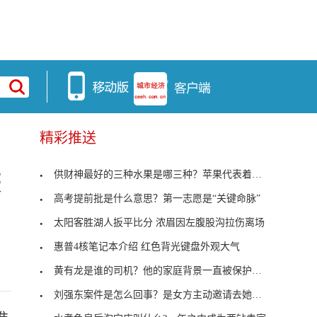
精彩推送
供财神最好的三种水果是哪三种？苹果代表着平平安安
获
高考提前批是什么意思？第一志愿是“关键命脉”
太阳客胜湖人扳平比分 浓眉因左腹股沟拉伤离场
惠普4核笔记本介绍 红色背光键盘外观大气
黄有龙是谁的司机？他的家庭背景一直被保护的很好
刘强东案件是怎么回事？是女方主动邀请去她的公寓