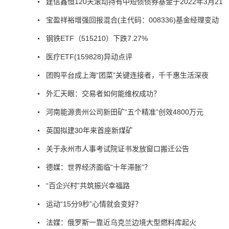
建信鑫恒120天滚动持有中短债债券基金于2022年3月21
宝盈祥裕增强回报混合(主代码：008336)基金经理变动
钢铁ETF（515210）下跌7.27%
医疗ETF(159828)异动点评
团购平台成上海“团菜”关键连接者，千千惠生活深夜
外汇天眼：交易者如何能维权成功？
河南能源贵州公司新田矿“五个精准”创效4800万元
英国拟建30年来首座新煤矿
关于永州市人事考试院证书发放窗口搬迁公告
德媒：世界经济面临“十年滞胀”？
“百企兴村”共筑振兴幸福路
运动“15分9秒”心情就会变好？
法媒：俄罗斯一靠近乌克兰边境大型燃料库起火