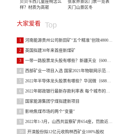
贝贝卡西儿童座椅怎么
张家界景区门票一览表
样？材质为高密
天门山景区冬
大家爱看
Top
1
河南能源贵州公司新田矿“五个精准”创效4800万元
2
英国拟建30年来首座新煤矿
3
一带一路股票龙头股有哪些？新疆天业（600075）等
4
西部矿业一项目入选 国家2021年物联网示范项目
5
2022年半导体龙头股票有哪些？华润微（688396）等
6
2022年邮政银行最新存款利率表 每个城市的挂牌利率
7
国家能源集团宁煤拟建新项目
8
影响焦煤市场的两个“变量”
9
2022年1-3月，山西共监察矿井654座，罚款近1.2亿，
10
开滦股份拟12亿元收购林西矿业100%股权