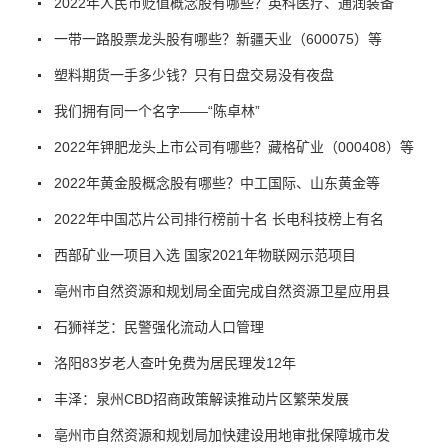
2022年人民币贬值概念股有哪些？英科医疗、通润装备
一带一路股票龙头股有哪些？新疆天业（600075）等
塑料期货一手多少钱？只有日盘交易没有夜盘
我们拥有同一个名字——“陈卓林”
2022年钾肥龙头上市公司有哪些？藏格矿业（000408）等
2022年黄金股概念股有哪些？中工国际、山东黄金等
2022年中国芯片公司排行榜前十名 长电科技榜上有名
西部矿业一项目入选 国家2021年物联网示范项目
亳州市自然资源和规划局全面完成自然资源卫星应用县
石狮祥芝：民警强化流动人口管理
洛阳83岁老人查叶免费为居民理发12年
丰泽：泉州CBD招商政策解读推动片区繁荣发展
亳州市自然资源和规划局加快建设用地审批保障城市发