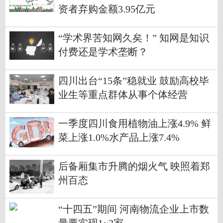
资者弃购金额3.95亿元
“学术界苦知网久矣！” 知网是知识
付费还是学术垄断？
四川出台“15条”稳就业 鼓励高校毕
业生等重点群体从事个体经营
一季度四川食用植物油上涨4.9% 鲜
菜上涨1.0%水产品上涨7.4%
后备厢集市升腾的烟火气 映照着郑
州百态
“十四五”期间 河南物流企业上市数