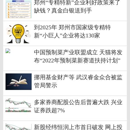
郑州“专精特新”企业利好政策来了
缺钱？真金白银送到手
到2025年 郑州市国家级专精特
新“小巨人”企业将达130家
中国预制菜产业联盟成立 天猫将发
布“2022年预制菜新赛道扶持计划”
挪用基金财产等 武汉睿金众合被监
管局警示
多家券商配股公告后普遍大跌 兴业
证券跌超7%
新股经纬恒润上市首日破发 网上投