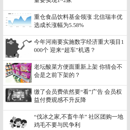
量要实现1~2家
重仓食品饮料基金领涨 北信瑞丰优
选成长涨幅为5.58%
今年河南要实施数字经济重大项目1
000个 迎来“超车”机遇？
老坛酸菜方便面重新上架 你猜会不
会是之前下架的？
缴了会员费依然要“看”广告 会员权
益付费观感不升反降
“伐冰之家,不畜牛羊” 社区团购一地
鸡毛不要与民争利