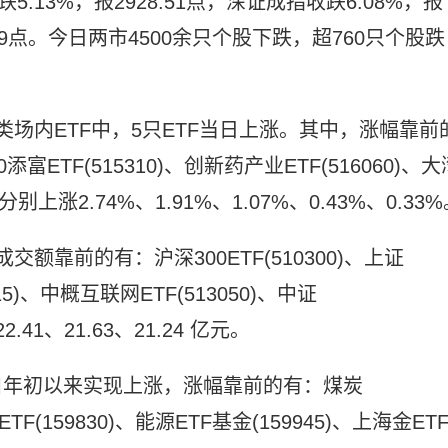
.13%，报2928.51点，深证成指收跌6.08%，报
2169点。今日两市4500余只个股下跌，超760只个股跌
股票类场内ETF中，5只ETF当日上涨。其中，涨幅靠前
0添富ETF(515310)、创新药产业ETF(516060)、大
，分别上涨2.74%、1.91%、1.07%、0.43%、0.33
交额靠前的有：沪深300ETF(510300)、上证
915)、中概互联网ETF(513050)、中证
22.41、21.63、21.24 亿元。
F自年初以来实现上涨，涨幅靠前的有：煤炭
金ETF(159830)、能源ETF基金(159945)、上海金ET