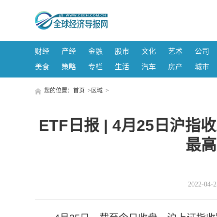
财经
产经
金融
股市
文化
艺术
公司
美食
策略
专栏
生活
汽车
房产
城市
您的位置：
首页
>
区域
>
ETF日报 | 4月25日沪指
最高
2022-04