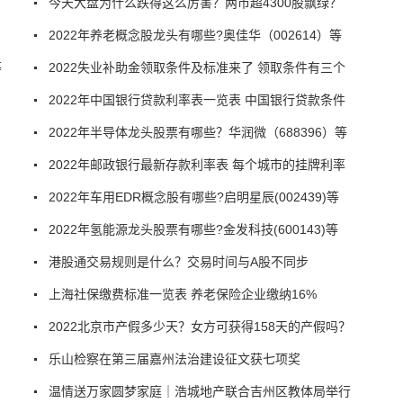
今天大盘为什么跌得这么厉害？两市超4300股飘绿？
2022年养老概念股龙头有哪些?奥佳华（002614）等
等
2022失业补助金领取条件及标准来了 领取条件有三个
2022年中国银行贷款利率表一览表 中国银行贷款条件
2022年半导体龙头股票有哪些？华润微（688396）等
2022年邮政银行最新存款利率表 每个城市的挂牌利率
2022年车用EDR概念股有哪些?启明星辰(002439)等
2022年氢能源龙头股票有哪些?金发科技(600143)等
港股通交易规则是什么？交易时间与A股不同步
上海社保缴费标准一览表 养老保险企业缴纳16%
2022北京市产假多少天？女方可获得158天的产假吗？
乐山检察在第三届嘉州法治建设征文获七项奖
温情送万家圆梦家庭｜浩城地产联合吉州区教体局举行