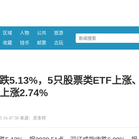
区域
人物
公共
旅游
收藏
钱币
邮票
古玩
收跌5.13%，5只股票类ETF上涨
上涨2.74%
-25 16:47:50 来源：资本邦