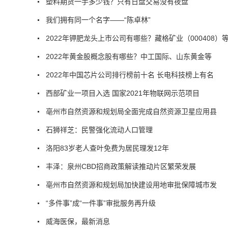
塑料期货一手多少钱？只有日盘交易没有夜盘
我们拥有同一个名字——“陈卓林”
2022年钾肥龙头上市公司有哪些？藏格矿业（000408）
2022年黄金股概念股有哪些？中工国际、山东黄金等
2022年中国芯片公司排行榜前十名 长电科技榜上有名
西部矿业一项目入选 国家2021年物联网示范项目
亳州市自然资源和规划局全面完成自然资源卫星应用县
石狮祥芝：民警强化流动人口管理
洛阳83岁老人查叶免费为居民理发12年
丰泽：泉州CBD招商政策解读推动片区繁荣发展
亳州市自然资源和规划局加快建设用地审批保障城市发
“多件事”成“一件事”审批服务再升级
威海医保，最新消息