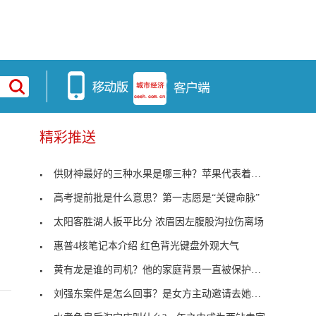
精彩推送
供财神最好的三种水果是哪三种？苹果代表着平平安安
、
高考提前批是什么意思？第一志愿是“关键命脉”
太阳客胜湖人扳平比分 浓眉因左腹股沟拉伤离场
惠普4核笔记本介绍 红色背光键盘外观大气
黄有龙是谁的司机？他的家庭背景一直被保护的很好
刘强东案件是怎么回事？是女方主动邀请去她的公寓