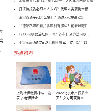
水煮鱼皇后淘宝店叫什么?一年之内成为两钻卖家
打征信报告必须本人去吗？代理人需要携带相关资料
淘宝直通车roi怎么提升？通过PPC提高ROI
兰德酷路泽和普拉多区别有哪些？前者越野性更加强大
的
12333可以激活社保卡吗？还有什么方法可以激活社保
湾
中兴Axon305G智能手机评测 单手使用是可以管理的
%。
热点推荐
上海社保缴费标准一览
2022北京市产假多少
表 养老保险企
天？女方可获得15
F