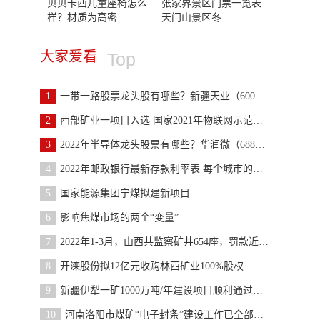
贝贝卡西儿童座椅怎么
张家界景区门票一览表
样？材质为高密
天门山景区冬
大家爱看
Top
1
一带一路股票龙头股有哪些？新疆天业（600075）等
2
西部矿业一项目入选 国家2021年物联网示范项目
3
2022年半导体龙头股票有哪些？华润微（688396）等
4
2022年邮政银行最新存款利率表 每个城市的挂牌利率
5
国家能源集团宁煤拟建新项目
6
影响焦煤市场的两个“变量”
7
2022年1-3月，山西共监察矿井654座，罚款近1.2亿，
8
开滦股份拟12亿元收购林西矿业100%股权
9
新疆伊犁一矿1000万吨/年建设项目顺利通过验收
10
河南洛阳市煤矿“电子封条”建设工作已全部完成