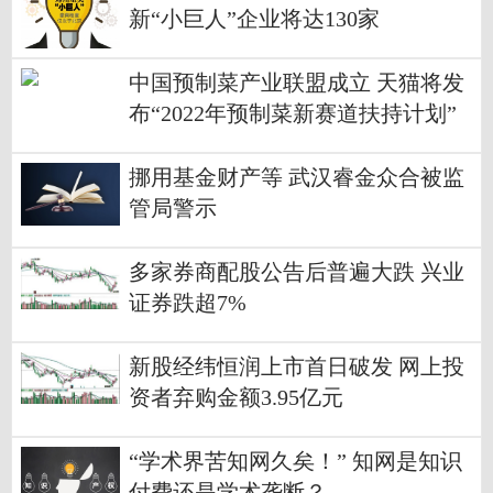
新“小巨人”企业将达130家
中国预制菜产业联盟成立 天猫将发
布“2022年预制菜新赛道扶持计划”
挪用基金财产等 武汉睿金众合被监
管局警示
多家券商配股公告后普遍大跌 兴业
证券跌超7%
新股经纬恒润上市首日破发 网上投
资者弃购金额3.95亿元
“学术界苦知网久矣！” 知网是知识
付费还是学术垄断？