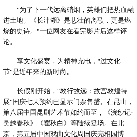
"为了下一代远离硝烟，英雄们把热血融
进土地。《长津湖》是悲壮的离歌，更是燃
烧的史诗。"一位网友在看完影片后这样评
论。
享文化盛宴，为精神充电，"过文化
节"是近年来的新时尚。
长假刚开始，"敦行故远：故宫敦煌特
展"国庆七天预约已显示门票售罄。在昆山，
第八届中国昆剧艺术节如约而至，《浣纱记·
吴越春秋》《瞿秋白》等陆续登场。在北
京，第五届中国戏曲文化周国庆亮相园博