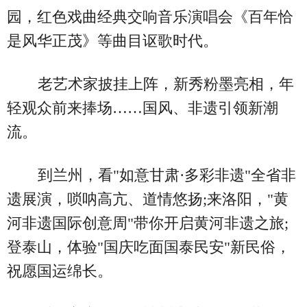
园，红色戏曲经典交响音乐演唱会《百年恰
是风华正茂》等曲目讴歌时代。
老艺术家披挂上阵，新秀粉墨亮相，年
轻观众前来捧场……国风、非遗引领新潮
流。
到兰州，看"如意甘肃·多彩非遗"全省非
遗展演，唢呐高亢、道情悠扬;来洛阳，"黄
河非遗国际创意周"带你开启黄河非遗之旅;
登泰山，体验"国庆吃面国泰民安"新民俗，
祝愿国运绵长。