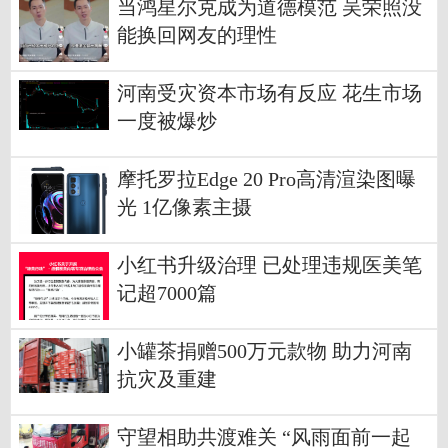
当鸿星尔克成为道德模范 吴荣照没
能换回网友的理性
河南受灾资本市场有反应 花生市场
一度被爆炒
摩托罗拉Edge 20 Pro高清渲染图曝
光 1亿像素主摄
小红书升级治理 已处理违规医美笔
记超7000篇
小罐茶捐赠500万元款物 助力河南
抗灾及重建
守望相助共渡难关 “风雨面前一起