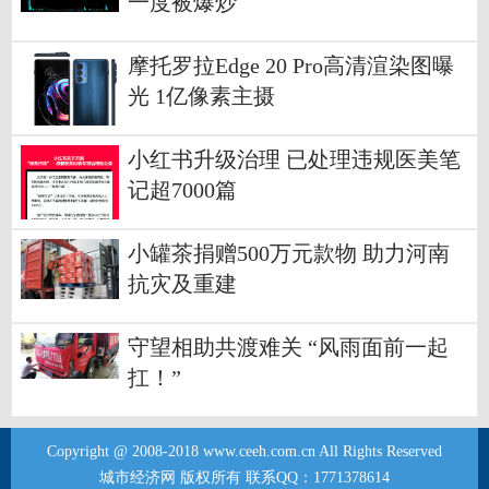
一度被爆炒
摩托罗拉Edge 20 Pro高清渲染图曝
光 1亿像素主摄
小红书升级治理 已处理违规医美笔
记超7000篇
小罐茶捐赠500万元款物 助力河南
抗灾及重建
守望相助共渡难关 “风雨面前一起
扛！”
Copyright @ 2008-2018 www.ceeh.com.cn All Rights Reserved
城市经济网 版权所有 联系QQ：1771378614