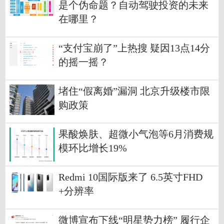
是个伪命题？自动驾驶投资的未来
在哪里？
“支付宝崩了”上热搜 疑因13点14分
的摇一摇？
堵住“假离婚”漏洞 北京升级楼市限
购政策
果酸焕肤、超微小气泡等6月消费规
模环比增长19%
Redmi 10国际版来了 6.5英寸FHD
+分辨率
微博宣布下线“明星势力榜” 履行企