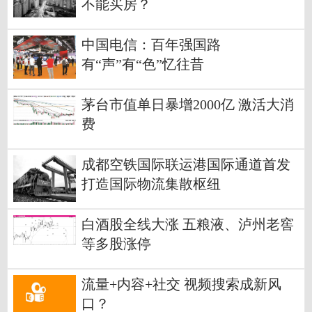
不能买房？
中国电信：百年强国路
有“声”有“色”忆往昔
茅台市值单日暴增2000亿 激活大消
费
成都空铁国际联运港国际通道首发
打造国际物流集散枢纽
白酒股全线大涨 五粮液、泸州老窖
等多股涨停
流量+内容+社交 视频搜索成新风
口？