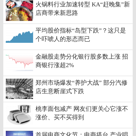
火锅料行业加速转型 KA“赶晚集”新
店商带来新思路
平均股价指标“岛型下跌”？这只是
个吓唬人的形态而已
金融股走势分化银行股多数上涨 招
商银行涨超2%
郑州市场爆发“养护大战” 部分汽修
店生意断崖式下跌
桃李面包减产 网友们更关心它涨不
涨价、买不买得到
首届电商文化节：电商搭台 产业唱