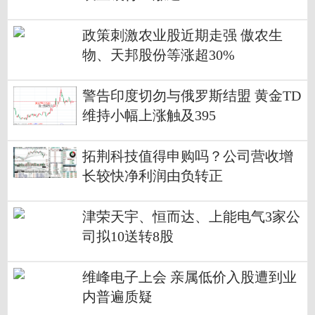
政策刺激农业股近期走强 傲农生
物、天邦股份等涨超30%
警告印度切勿与俄罗斯结盟 黄金TD
维持小幅上涨触及395
拓荆科技值得申购吗？公司营收增
长较快净利润由负转正
津荣天宇、恒而达、上能电气3家公
司拟10送转8股
维峰电子上会 亲属低价入股遭到业
内普遍质疑