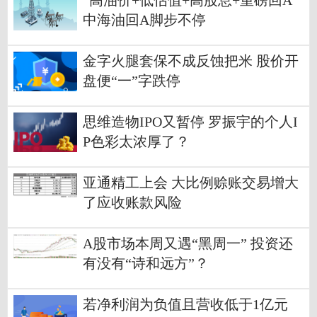
“高油价+低估值+高股息+重磅回A”
中海油回A脚步不停
金字火腿套保不成反蚀把米 股价开
盘便“一”字跌停
思维造物IPO又暂停 罗振宇的个人I
P色彩太浓厚了？
亚通精工上会 大比例赊账交易增大
了应收账款风险
A股市场本周又遇“黑周一” 投资还
有没有“诗和远方”？
若净利润为负值且营收低于1亿元