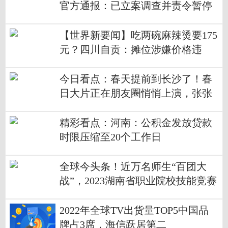
官方通报：已立案调查并责令暂停
经营
【世界新要闻】吃两碗麻辣烫要175
元？四川自贡：摊位涉嫌价格违
法，已立案调查
今日看点：春天提前到长沙了！春
日大片正在朋友圈悄悄上演，张张
都是壁纸
精彩看点：河南：公积金发放贷款
时限压缩至20个工作日
全球今头条！近万名师生“百团大
战”，2023湖南省职业院校技能竞赛
开启
2022年全球TV出货量TOP5中国品
牌占3席，海信跃居第二