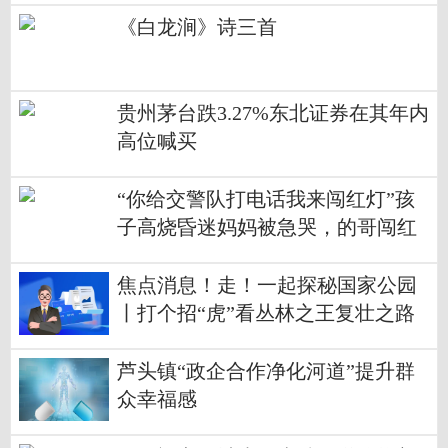
《白龙涧》诗三首
贵州茅台跌3.27%东北证券在其年内
高位喊买
“你给交警队打电话我来闯红灯”孩
子高烧昏迷妈妈被急哭，的哥闯红
灯紧急护送
焦点消息！走！一起探秘国家公园
丨打个招“虎”看丛林之王复壮之路
芦头镇“政企合作净化河道”提升群
众幸福感