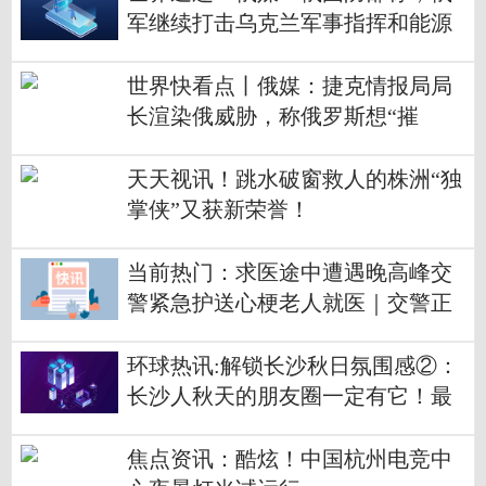
军继续打击乌克兰军事指挥和能源
设施
世界快看点丨俄媒：捷克情报局局
长渲染俄威胁，称俄罗斯想“摧
毁”西方
天天视讯！跳水破窗救人的株洲“独
掌侠”又获新荣誉！
当前热门：求医途中遭遇晚高峰交
警紧急护送心梗老人就医｜交警正
能量
环球热讯:解锁长沙秋日氛围感②：
长沙人秋天的朋友圈一定有它！最
美“水杉”到底在哪？
焦点资讯：酷炫！中国杭州电竞中