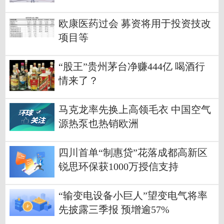
欧康医药过会 募资将用于投资技改
项目等
“股王”贵州茅台净赚444亿 喝酒行
情来了？
马克龙率先换上高领毛衣 中国空气
源热泵也热销欧洲
四川首单“制惠贷”花落成都高新区
锐思环保获1000万授信支持
“输变电设备小巨人”望变电气将率
先披露三季报 预增逾57%