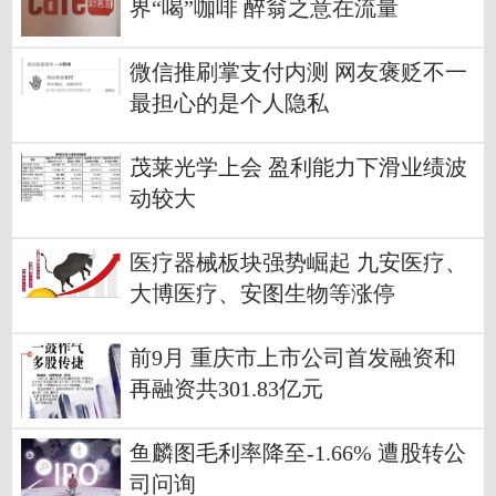
界“喝”咖啡 醉翁之意在流量
微信推刷掌支付内测 网友褒贬不一
最担心的是个人隐私
茂莱光学上会 盈利能力下滑业绩波
动较大
医疗器械板块强势崛起 九安医疗、
大博医疗、安图生物等涨停
前9月 重庆市上市公司首发融资和
再融资共301.83亿元
鱼麟图毛利率降至-1.66% 遭股转公
司问询