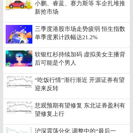
小鹏、睿蓝、赛力斯等 车企扎堆推
新抢市场
三季度港股市场走势疲弱 恒生指数
单季度累计跌幅达21.2%
软银红杉持续加码 虚拟美女主播背
后可能是个男人
“吃饭行情”渐行渐近 开源证券有望
迎来反转
悲观预期有望修复 东北证券盈利有
望修复上行
沪深震荡分化 调整中的“最后一