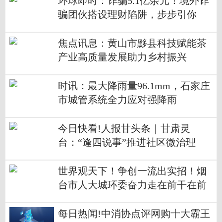
环球即时：诈骗5.1亿余元！境外诈
骗团伙搭设理财陷阱，步步引你
入“坑”
焦点讯息：黄山市黟县科技赋能茶
产业高质量发展助力乡村振兴
时讯：最大降雨量96.1mm，石家庄
市城管系统全力应对强降雨
今日快看!人报甘头条｜甘肃灵
台：“逢四说事”推进社区微治理
世界观天下！争创一流出实招！烟
台市人大城环委奋力走在前干在前
每日热闻!中消协点评网购十大霸王