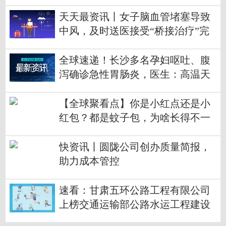
行
天天最资讯丨女子脑血管堵塞导致
中风，及时送医接受“桥接治疗”完
全康复
全球速递！长沙多名孕妇呕吐、腹
泻确诊急性胃肠炎，医生：高温天
气别吃错了
【全球聚看点】你是小红点还是小
红包？都是蚊子包，为啥长得不一
样
快资讯丨圆陇公司创办质量简报，
助力成本管控
速看：甘肃五环公路工程有限公司
上榜交通运输部公路水运工程建设
领域守信典型企业目录