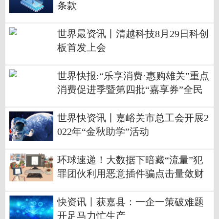
条款
世界最资讯丨清越科技8月29日科创
板首发上会
世界快报:“乐享消费·惠购雄关”重点
消费促进季暨第四批“嘉享券”全民
消费券活动启动
世界快资讯丨嘉峪关市总工会开展2
022年“金秋助学”活动
环球速递！大数据下暗藏“流量”犯
罪团伙利用恶意插件骗点击量敛财
快资讯丨获嘉县：一企一策破难题
开足马力忙生产