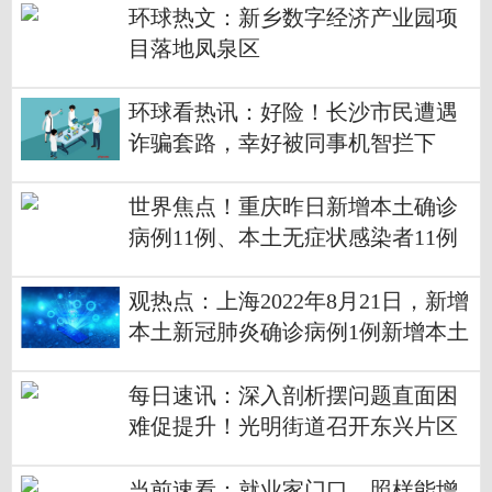
环球热文：新乡数字经济产业园项
目落地凤泉区
环球看热讯：好险！长沙市民遭遇
诈骗套路，幸好被同事机智拦下
世界焦点！重庆昨日新增本土确诊
病例11例、本土无症状感染者11例
观热点：上海2022年8月21日，新增
本土新冠肺炎确诊病例1例新增本土
无症状感染者3例新增境外输入性新
冠肺炎确诊病例6例新增境外输入性
每日速讯：深入剖析摆问题直面困
无症状感染者6例
难促提升！光明街道召开东兴片区
创城工作调度会
当前速看：就业家门口，照样能增