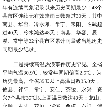
年有连续气象记录以来历史同期最少；43个
县市区连续无有效降雨日数超过30天，其中
南县、华容、冷水滩、常宁、耒阳、临武超
过40天，冷水滩达48天；南县、华容、辰
溪、常宁等22个县市区累计雨量破当地历史
同期最少纪录。
二是持续高温热浪事件历史罕见。全省
平均气温30.9℃，较常年同期偏高2.5℃，为
历史最高。全省35℃以上高温日数35.0天，
攸县、祁阳、常宁、安仁、茶陵、永兴、资
兴7个县市35℃以上高温日数达43天；龙山、
永顺、古丈、花垣、泸溪、桑植、石门、澧