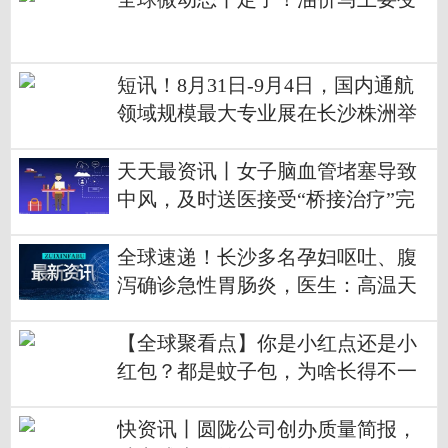
短讯！8月31日-9月4日，国内通航
领域规模最大专业展在长沙株洲举
行
天天最资讯丨女子脑血管堵塞导致
中风，及时送医接受“桥接治疗”完
全康复
全球速递！长沙多名孕妇呕吐、腹
泻确诊急性胃肠炎，医生：高温天
气别吃错了
【全球聚看点】你是小红点还是小
红包？都是蚊子包，为啥长得不一
样
快资讯丨圆陇公司创办质量简报，