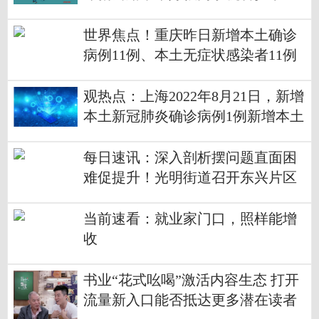
世界焦点！重庆昨日新增本土确诊
病例11例、本土无症状感染者11例
观热点：上海2022年8月21日，新增
本土新冠肺炎确诊病例1例新增本土
无症状感染者3例新增境外输入性新
冠肺炎确诊病例6例新增境外输入性
每日速讯：深入剖析摆问题直面困
无症状感染者6例
难促提升！光明街道召开东兴片区
创城工作调度会
当前速看：就业家门口，照样能增
收
书业“花式吆喝”激活内容生态 打开
流量新入口能否抵达更多潜在读者