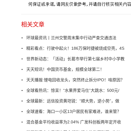
相关文章
环球最资讯丨兰州交警周末集中行动严查交通违法
精彩看点：行驶中起火！186万保时捷被烧成空壳，4S
世界新动态：「活动」长葛市举行第七届乡村中小学教
天天短讯！中国货币基金，规模全球第二！
天天播报:锂电回收龙头，突然终止拆分IPO！啥原因？
全球看热讯：惊呆！“水果界爱马仕”大跳水：500元/
全球最新：远信投资黄垲锐：“顺大势，逆小势”，做
全球速看：海口一小区13户居民有家难进，谁来管？
混合基金平均收益率为2.04% 广发科创板两年定开收