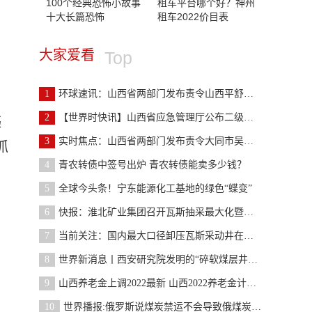
100个经典恐怖小故事
租车平台哪个好？神州
十大长篇恐怖
租车2022价目表
。
大家爱看
Top
1
环球速讯：山西省两部门发布责令山西平舒煤业有限公
2
【世界时快讯】山西省应急管理厅公布二级安全生产标
违
3
实时焦点：山西省两部门发布责令大同市吴官屯煤业有
抓
4
青农转债中签号出炉 青农转债能卖多少钱？
5
全球今头条！宁东能源化工基地的绿色“蝶变”
6
快报：淮北矿业集团召开瓦斯抽采最大化暨地面水平井
7
当前关注：国内最大口径卸压瓦斯采动井在杨柳矿再创
8
世界新消息丨西安研究院发明的“碎软煤层井下递进式
9
山西养老金上调2022最新 山西2022养老金计发基数
10
世界播报:俄罗斯说煤炭禁运不会导致俄煤炭出口严重