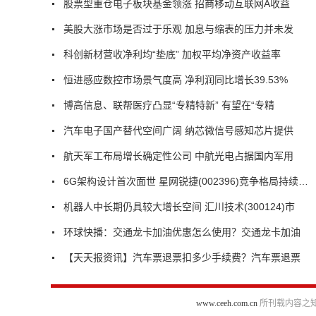
股票型重仓电子板块基金领涨 招商移动互联网A收益
美股大涨市场是否过于乐观 加息与缩表的压力并未发
科创新材营收净利均“垫底” 加权平均净资产收益率
恒进感应数控市场景气度高 净利润同比增长39.53%
博高信息、联帮医疗凸显“专精特新” 有望在“专精
汽车电子国产替代空间广阔 纳芯微信号感知芯片提供
航天军工布局增长确定性公司 中航光电占据国内军用
6G架构设计首次面世 星网锐捷(002396)竞争格局持续优化
机器人中长期仍具较大增长空间 汇川技术(300124)市
环球快播：交通龙卡加油优惠怎么使用？交通龙卡加油
【天天报资讯】汽车票退票扣多少手续费？汽车票退票
www.ceeh.com.cn
所刊载内容之知