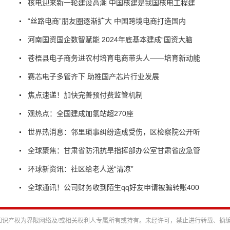
核电迎来新一轮建设高潮 中国核建是我国核电工程建
“丝路电商”朋友圈逐渐扩大 中国跨境电商打造国内
河南国资国企数智赋能 2024年底基本建成“国资大脑
苍梧县电子商务进农村培育电商带头人——培育新动能
赛芯电子多管齐下 助推国产芯片行业发展
焦点速递！加快完善预付费监管机制
观热点：全国建成加氢站超270座
世界热消息：邻里琐事纠纷造成受伤，区检察院公开听
全球聚焦：甘肃省防汛抗旱指挥部办公室甘肃省应急管
环球新资讯：社区给老人送“清凉”
全球通讯！公司财务收到陌生qq好友申请被骗转账400
识产权为界限网络及/或相关权利人专属所有或持有。未经许可，禁止进行转载、摘