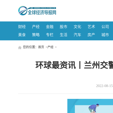
财经
产经
金融
股市
文化
艺术
公司
美食
策略
专栏
生活
汽车
房产
城市
您的位置：
首页
>
产经
>
环球最资讯丨兰州交
2022-08-