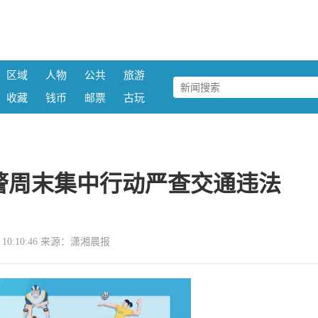
区域
人物
公共
旅游
收藏
钱币
邮票
古玩
警周末集中行动严查交通违法
15 10:10:46 来源：潇湘晨报