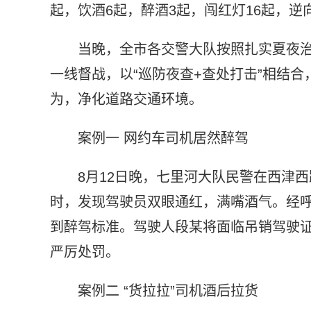
起，饮酒6起，醉酒3起，闯红灯16起，逆
当晚，全市各交警大队按照扎实夏夜
一线督战，以“巡防夜查+查处打击”相结
为，净化道路交通环境。
案例一 网约车司机居然醉驾
8月12日晚，七里河大队民警在西津
时，发现驾驶员双眼通红，满嘴酒气。经呼气式
到醉驾标准。驾驶人段某将面临吊销驾驶证
严厉处罚。
案例二 “货拉拉”司机酒后拉货