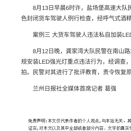
8月13日早晨6时许，盐场堡高速大队
色封闭货车驾驶人例行检查，经呼气式酒精检
案例三 大货车驾驶人违法私自加装LE
8月12日晚，龚家湾大队民警在南山
规安装LED强光灯重点违法行为，经调查
拍。民警对其进行了批评教育，责令恢复原
兰州日报社全媒体首席记者 葛强
标签：
道路交通
批评教育
公安交警
吊销驾驶证
违法行