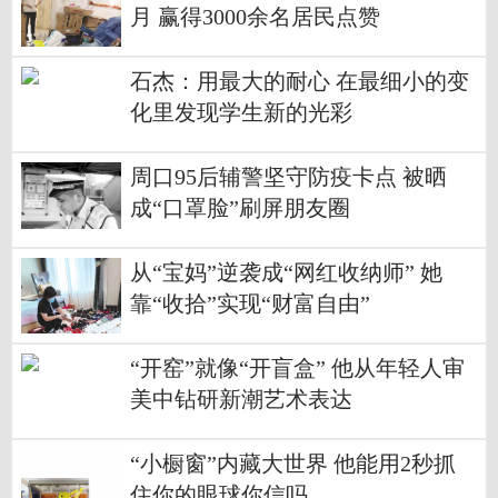
月 赢得3000余名居民点赞
石杰：用最大的耐心 在最细小的变
化里发现学生新的光彩
周口95后辅警坚守防疫卡点 被晒
成“口罩脸”刷屏朋友圈
从“宝妈”逆袭成“网红收纳师” 她
靠“收拾”实现“财富自由”
“开窑”就像“开盲盒” 他从年轻人审
美中钻研新潮艺术表达
“小橱窗”内藏大世界 他能用2秒抓
住你的眼球你信吗