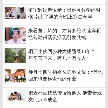
董宇辉经典语录：当你算数学的时
候 南太平洋的海鸥正掠过海岸
来看董宇辉的口才有多绝 将童年回
忆勾勒得活灵活现引发共鸣
桐庐小伙回乡种大棚蔬菜10年 “一
年辛苦下来，有几十万收入”
神舟十四号指令长陈冬父母：“等他
回来也要检查他的作业”
把麦秆画技艺传授给他人 他带着残
友们点草成金