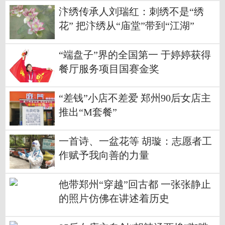
汴绣传承人刘瑞红：刺绣不是“绣
花” 把汴绣从“庙堂”带到“江湖”
“端盘子”界的全国第一 于婷婷获得
餐厅服务项目国赛金奖
“差钱”小店不差爱 郑州90后女店主
推出“M套餐”
一首诗、一盆花等 胡璇：志愿者工
作赋予我向善的力量
他带郑州“穿越”回古都 一张张静止
的照片仿佛在讲述着历史