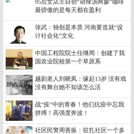
95后女店主自创“胡辣汤两掺”咖啡
最骄傲的是每天都在盈利
张武：独创是本质 河南要造就“设
计社会化”文化
中国工程院院士任继周：创建了我
国农业院校第一个草原系
越剧老人刘晓凤：缘起13岁 没有戏
没有舞台她不知该怎么活
战“疫”中的青春！他们抗疫中忘我
拼搏！高强度奔波！
社区民警周善振：驻扎社区一个多