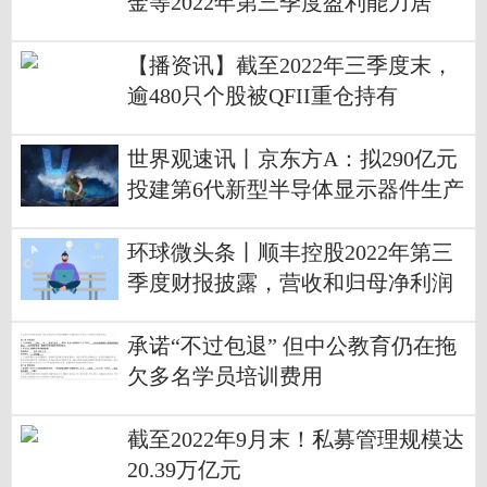
金等2022年第三季度盈利能力居
前，汇添富基金第三季度份额增长8
35亿份
【播资讯】截至2022年三季度末，
逾480只个股被QFII重仓持有
世界观速讯丨京东方A：拟290亿元
投建第6代新型半导体显示器件生产
线项目
环球微头条丨顺丰控股2022年第三
季度财报披露，营收和归母净利润
稳增，单只基金增持超800万股
承诺“不过包退” 但中公教育仍在拖
欠多名学员培训费用
截至2022年9月末！私募管理规模达
20.39万亿元