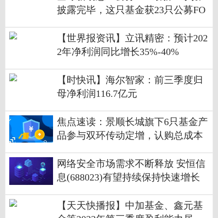
披露完毕，这只基金获23只公募FO
F集中持有
【世界报资讯】立讯精密：预计202
2年净利润同比增长35%-40%
【时快讯】海尔智家：前三季度归
母净利润116.7亿元
焦点速读：景顺长城旗下6只基金产
品参与双环传动定增，认购总成本
超1.7亿元
网络安全市场需求不断释放 安恒信
息(688023)有望持续保持快速增长
【天天快播报】中加基金、鑫元基