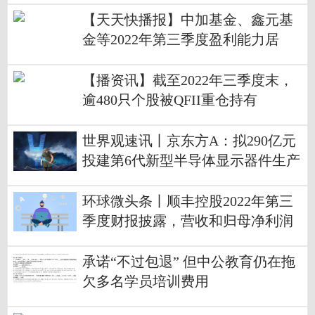
【天天快播报】中加基金、鑫元基
金等2022年第三季度盈利能力居
前，汇添富基金第三季度份额增长8
35亿份
【播资讯】截至2022年三季度末，
逾480只个股被QFII重仓持有
世界观速讯丨京东方A：拟290亿元
投建第6代新型半导体显示器件生产
线项目
环球微头条丨顺丰控股2022年第三
季度财报披露，营收和归母净利润
稳增，单只基金增持超800万股
承诺“不过包退” 但中公教育仍在拖
欠多名学员培训费用