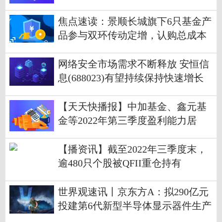
焦点速读：景顺长城旗下6只基金产
品参与双环传动定增，认购总成本
超1.7亿元
网络安全市场需求不断释放 安恒信
息(688023)有望持续保持快速增长
【天天快播报】中加基金、鑫元基
金等2022年第三季度盈利能力居
前，汇添富基金第三季度份额增长8
35亿份
【播资讯】截至2022年三季度末，
逾480只个股被QFII重仓持有
世界观速讯丨京东方A：拟290亿元
投建第6代新型半导体显示器件生产
线项目