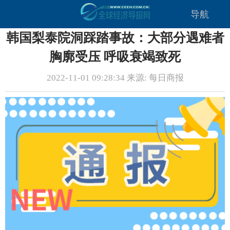
导航
韩国梨泰院洞踩踏事故：大部分遇难者
胸廓受压 呼吸衰竭致死
2022-11-01 09:28:34 来源: 每日商报