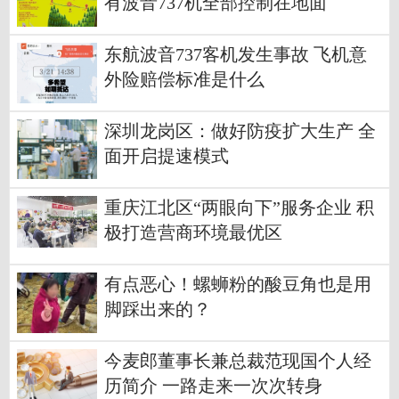
有波音737机全部控制在地面
东航波音737客机发生事故 飞机意
外险赔偿标准是什么
深圳龙岗区：做好防疫扩大生产 全
面开启提速模式
重庆江北区“两眼向下”服务企业 积
极打造营商环境最优区
有点恶心！螺蛳粉的酸豆角也是用
脚踩出来的？
今麦郎董事长兼总裁范现国个人经
历简介 一路走来一次次转身