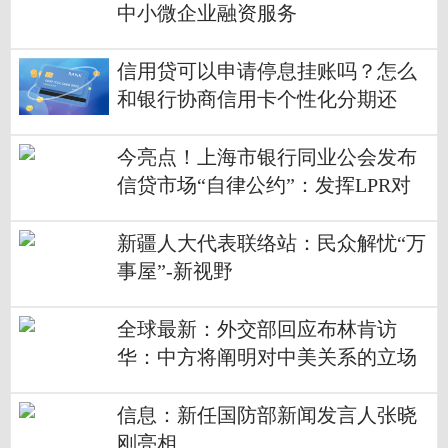
中小微企业融资服务
信用贷可以申请停息挂账吗？怎么
和银行协商信用卡个性化分期还
款？
今亮点！上海市银行同业公会发布
信贷市场“自律公约”：发挥LPR对
贷款利率的引导作用 合理确定利率
定价水平
新疆人大代表联络站：民众解忧“万
事屋”-新视野
全球最新：外交部回应布林肯访
华：中方将阐明对中美关系的立场
和关切 坚决维护自身利益
信息：新任国防部新闻发言人张晓
刚亮相