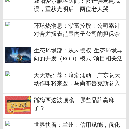
咸阳爱尔眼科医院：被错误观点耽
误，重获光明后，两位老人哭
了……
环球热消息：浙富控股：公司累计
对合并报表范围内子公司的担保余
额为约6.63亿元
生态环境部：从未授权“生态环境导
向的开发（EOD）模式”项目相关活
动
天天热推荐：暗潮涌动！广东队大
动作即将来袭，马尚布鲁克斯卷入
风暴！
蹭梅西这波顶流，哪些品牌赢麻
了？
世界快看：兰州：信用赋能，优化