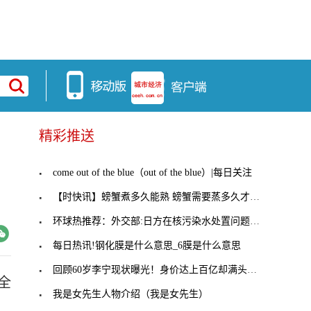
精彩推送
四
come out of the blue（out of the blue）|每日关注
【时快讯】螃蟹煮多久能熟 螃蟹需要蒸多久才能熟?
环球热推荐：外交部:日方在核污染水处置问题上没有
每日热讯!钢化膜是什么意思_6膜是什么意思
回顾60岁李宁现状曝光！身价达上百亿却满头白发，妻
全
我是女先生人物介绍（我是女先生）