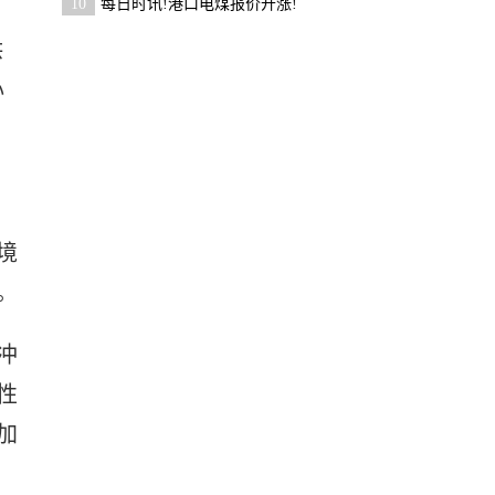
10
每日时讯!港口电煤报价开涨!
供
心
境
。
冲
性
加