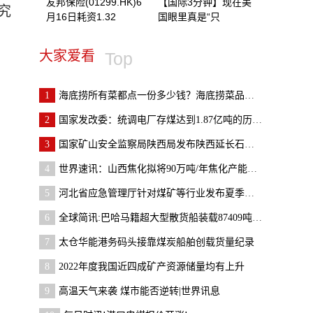
友邦保险(01299.HK)6
【国际3分钟】现在美
究
月16日耗资1.32
国眼里真是“只
大家爱看
Top
1
海底捞所有菜都点一份多少钱？海底捞菜品价格哪里看
2
国家发改委：统调电厂存煤达到1.87亿吨的历史新高
3
国家矿山安全监察局陕西局发布陕西延长石油集团横山
4
世界速讯：山西焦化拟将90万吨/年焦化产能置换至山
5
河北省应急管理厅针对煤矿等行业发布夏季安全生产提
6
全球简讯:巴哈马籍超大型散货船装载87409吨煤炭靠泊
7
太仓华能港务码头接靠煤炭船舶创载货量纪录
8
2022年度我国近四成矿产资源储量均有上升
9
高温天气来袭 煤市能否逆转|世界讯息