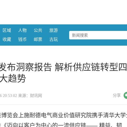
区域
人物
公共
旅游
收藏
钱币
邮票
古玩
发布洞察报告 解析供应链转型
大趋势
微信
分享
-16 20:53:02 来源：财讯网
果博览会上施耐德电气商业价值研究院携手清华大学
《迈向以客户为中心的一流供应链—— 精益、韧