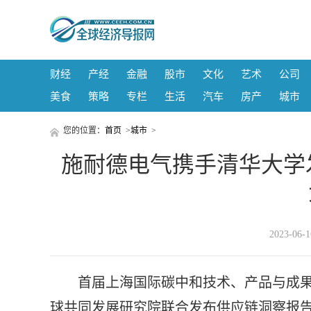
财经
产经
金融
股市
文化
艺术
公司
美食
策略
专栏
生活
汽车
房产
城市
您的位置：
首页
>
城市
>
施耐德电气携手清华大学
2023-06
首届上海国际碳中和技术、产品与成
球共同发展研究院联合发布供应链洞察报告