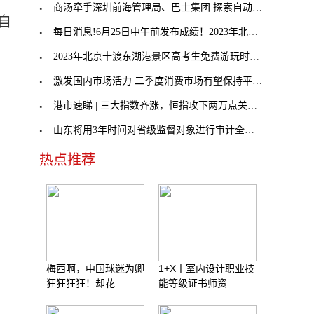
商汤牵手深圳前海管理局、巴士集团 探索自动驾驶巴
自
每日消息!6月25日中午前发布成绩！2023年北京市高考
2023年北京十渡东湖港景区高考生免费游玩时间及要求
激发国内市场活力 二季度消费市场有望保持平稳增长
港市速睇 | 三大指数齐涨，恒指攻下两万点关口；
山东将用3年时间对省级监督对象进行审计全覆盖-全球
热点推荐
梅西啊，中国球迷为卿
1+X丨室内设计职业技
狂狂狂狂！却花
能等级证书师资