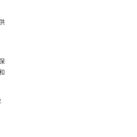
供
，
保
和
设