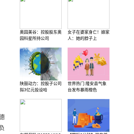
奥园美谷：控股股东奥
女子在婆家身亡！娘家
园科星所持公司
人：她的脖子上
陕鼓动力：控股子公司
世界热门:隆安县气象
拟3亿元投设哈
台发布暴雨橙色
德
负