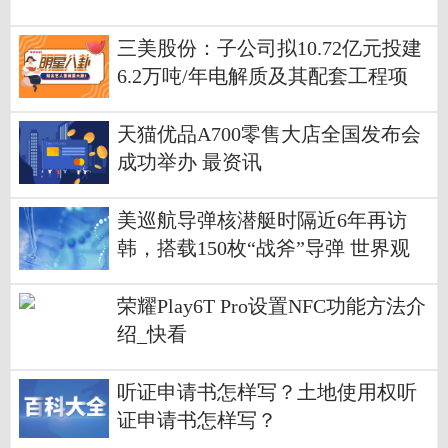
法行动”
三美股份：子公司拟10.72亿元投建
6.2万吨/年电解质及其配套工程项
目|当前资讯
天猫优品A700零售大店全国发布会
成功举办 最资讯
美巡航导弹核潜艇时隔近6年再访
韩，搭载150枚“战斧”导弹 世界观
天下
荣耀Play6T Pro设置NFC功能方法介
绍_快看
听证申请书怎样写？土地使用权听
证申请书怎样写？