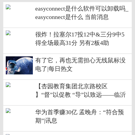
easyconnect是什么软件可以卸载吗_
easyconnect是什么 当前消息
很炸！拉塞尔17投12中&三分9中5
得全场最高31分 另有2板4助
有了它，再也无需担心无线鼠标没
电了|每日热文
【杏园教育集团北京路校区
】“督”以促教 “导”以致远——临沂
北京路小学迎接河东区教体局定期
督导检查
华为首季赚30亿 孟晚舟：“符合预
期”|讯息