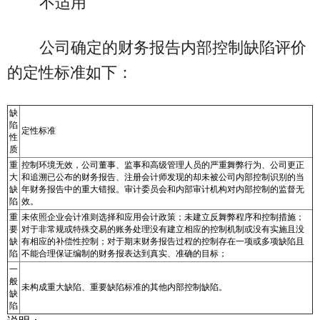
不适用
公司确定的财务报告内部控制缺陷评价
的定性标准如下：
缺
陷
定性标准
性
质
重
控制环境无效，公司董事、监事和高级管理人员的严重舞弊行为、公司更正
大
和追溯已公布的财务报告、注册会计师发现的却未被公司内部控制识别的当
缺
年财务报告中的重大错报。审计委员会和内部审计机构对内部控制的监督无
陷
效。
重
未依照企业会计准则选择和应用会计政策；未建立反舞弊程序和控制措施；
要
对于非常规或特殊交易的账务处理没有建立相应的控制机制或没有实施且没
缺
有相应的补偿性控制；对于期末财务报告过程的控制存在一项或多项缺陷且
陷
不能合理保证编制的财务报表达到真实、准确的目标；
一
般
未构成重大缺陷、重要缺陷标准的其他内部控制缺陷。
缺
陷