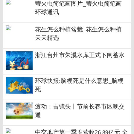
萤火虫简笔画图片_萤火虫简笔画
环球通讯
花生怎么种植盆栽_花生怎么种植
天天精选
浙江台州市朱溪水库正式下闸蓄水
环球快报:脑梗死是什么意思_脑梗
死
滚动：吉镜头丨节前长春市区晚交
通
中交地产第一季度营收26.89亿元 全